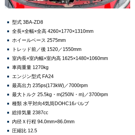
型式 3BA-ZD8
全長×全幅×全高 4260×1770×1310mm
ホイールベース 2575mm
トレッド前／後 1520／1550mm
室内長×室内幅×室内高 1625×1480×1060mm
車両重量 1270kg
エンジン型式 FA24
最高出力 235ps(173kW)／7000rpm
最大トルク 25.5kg・m(250N・m)／3700rpm
種類 水平対向4気筒DOHC16バルブ
総排気量 2387cc
内径Ｘ行程 94.0mm×86.0mm
圧縮比 12.5