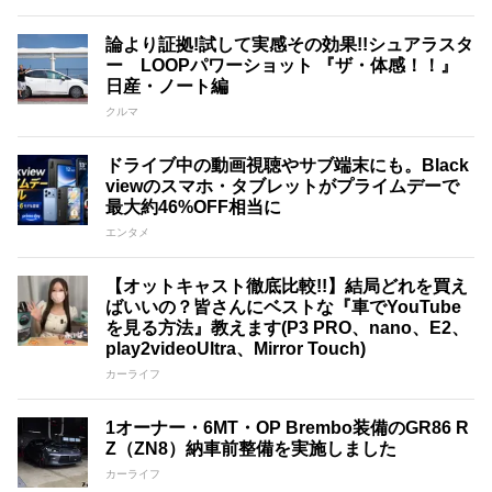
論より証拠!試して実感その効果!!シュアラスタ
ー LOOPパワーショット 『ザ・体感！！』
日産・ノート編
クルマ
ドライブ中の動画視聴やサブ端末にも。Black
viewのスマホ・タブレットがプライムデーで
最大約46%OFF相当に
エンタメ
【オットキャスト徹底比較!!】結局どれを買え
ばいいの？皆さんにベストな『車でYouTube
を見る方法』教えます(P3 PRO、nano、E2、
play2videoUltra、Mirror Touch)
カーライフ
1オーナー・6MT・OP Brembo装備のGR86 R
Z（ZN8）納車前整備を実施しました
カーライフ