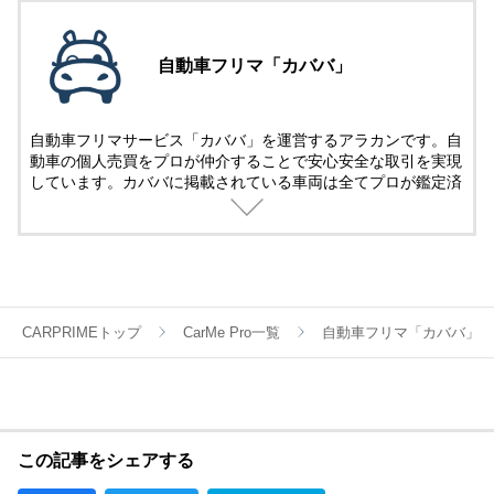
自動車フリマ「カババ」
自動車フリマサービス「カババ」を運営するアラカンです。自
動車の個人売買をプロが仲介することで安心安全な取引を実現
しています。カババに掲載されている車両は全てプロが鑑定済
み。
名義変更、陸送など面倒な手続きは全てカババが仲介します。
YouTubeなど様々な媒体で個人売買ならではのお買い得・掘り
出し車両情報をお届けします。
CARPRIMEトップ
CarMe Pro一覧
自動車フリマ「カババ」
この記事をシェアする