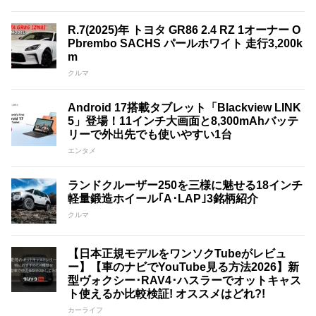
R.7(2025)年 トヨタ GR86 2.4 RZ 1オーナー O
Pbrembo SACHS パールホワイト 走行3,200k
m
クルマ
Android 17搭載タブレット「Blackview LINK
5」登場！11インチ大画面と8,300mAhバッテ
リーで外出先でも使いやすい1台
エンタメ
ランドクルーザー250を三様に魅せる18インチ
軽量鍛造ホイール｢A･LAP｣3銘柄紹介
クルマ
【日本正規モデルをワンソクTubeがレビュ
ー】【車のナビでYouTube見る方法2026】新
型ヴォクシー･RAV4･ハスラーでオットキャス
ト使えるか比較検証! オススメはどれ?!
カーライフ