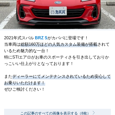
2021年式スバル
BRZ S
がカババに登場です！
当車両は
総額160万ほどの人気カスタム装備が搭載
されて
いるため魅力的な一台！
特にSTlエアロがお車のスポーティさを引き出しておりか
っこいい仕上がりとなっております！
また
ディーラーにてメンテナンスされているため安心して
お乗りいただけます！
ぜひご検討ください！
この記事のすべての画像を表示する（8枚）