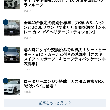
中！【本体価格550万円】1ヶ月限定出品/パノ
ラマルーフ
クルマ
全国40台限定の特別仕様車。力強いV8エンジ
ンとBOSEサウンドで走りと音響を満喫【シボ
レー カマロSSヘリテージエディション】
クルマ
購入時にタイヤ交換済みで即戦力！シートヒー
ター・ETC・カーナビ付きの禁煙車【スズキ
スイフトスポーツ 1.4 セーフティパッケージ非
装着車】
クルマ
ロータリーエンジン搭載！カスタム豊富なRX-
8がカババに登場！
国産車
記事をもっと見る