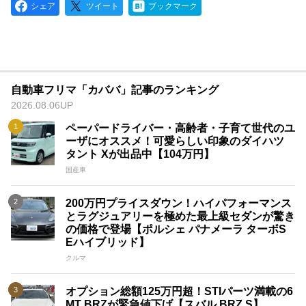
シェア
ツイート
ブックマーク
自動車フリマ「カババ」記事のランキング
2026.08.06UP
ペーパードライバー・高齢者・子育て世代のユ
ーザにオススメ！可愛らしい印象のダイハツ
タント Xが出品中【104万円】
国産車
200万円プライスダウン！ハイパフォーマンス
とラグジュアリーを極めた最上級セダンが驚き
の価格で登場【ポルシェ パナメーラ ターボS
Eハイブリッド】
クルマ
オプション総額125万円超！STIパーツ満載の6
MT BRZが緊急値下げ【スバル BRZ S】