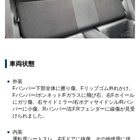
車両状態
外装
Fバンパー下部全体に擦り傷、Fリップゴム外れかけ、
Fバンパー/ボンネット/Fガラスに飛び石、右Fホイール
にガリ傷、右サイドミラー/右ボディサイドシル/Rバン
パーに小傷、Rバンパー/左F.Rフェンダーに線傷が見受
けられました。
内装
運転席シートスレ、右Fドアに線傷、その他使用に伴