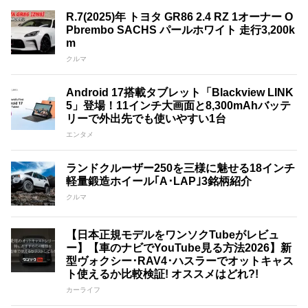
R.7(2025)年 トヨタ GR86 2.4 RZ 1オーナー O
Pbrembo SACHS パールホワイト 走行3,200k
m
クルマ
Android 17搭載タブレット「Blackview LINK
5」登場！11インチ大画面と8,300mAhバッテ
リーで外出先でも使いやすい1台
エンタメ
ランドクルーザー250を三様に魅せる18インチ
軽量鍛造ホイール｢A･LAP｣3銘柄紹介
クルマ
【日本正規モデルをワンソクTubeがレビュ
ー】【車のナビでYouTube見る方法2026】新
型ヴォクシー･RAV4･ハスラーでオットキャス
ト使えるか比較検証! オススメはどれ?!
カーライフ