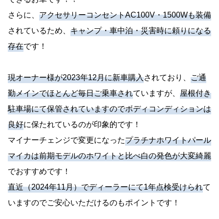
さらに、
アクセサリーコンセントAC100V・1500Wも装備
されているため、
キャンプ・車中泊・災害時に頼りになる
存在
です！
現オーナー様が2023年12月に新車購入
されており、
ご通
勤メインでほとんど毎日ご乗車され
ていますが、
屋根付き
駐車場にて保管されていますのでボディコンディションは
良好
に保たれているのが印象的です！
マイナーチェンジで変更になった
プラチナホワイトパール
マイカは前期モデルのホワイトと比べ白の発色が大変綺麗
でおすすめです！
直近（2024年11月）でディーラーにて1年点検受けられ
て
いますのでご安心いただけるのもポイントです！