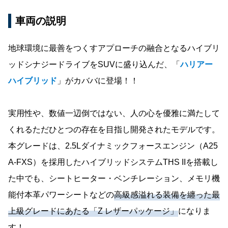
車両の説明
地球環境に最善をつくすアプローチの融合となるハイブリ
ッドシナジードライブをSUVに盛り込んだ、「
ハリアー
ハイブリッド
」がカババに登場！！
実用性や、数値一辺倒ではない、人の心を優雅に満たして
くれるただひとつの存在を目指し開発されたモデルです。
本グレードは、2.5Lダイナミックフォースエンジン（A25
A‐FXS）を採用したハイブリッドシステムTHS IIを搭載し
た中でも、シートヒーター・ベンチレーション、メモリ機
能付本革パワーシートなどの
高級感溢れる装備を纏った最
上級グレードにあたる「Z レザーパッケージ」
になりま
す！