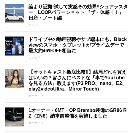
論より証拠!試して実感その効果!!シュアラスタ
ー LOOPパワーショット 『ザ・体感！！』
日産・ノート編
クルマ
ドライブ中の動画視聴やサブ端末にも。Black
viewのスマホ・タブレットがプライムデーで
最大約46%OFF相当に
エンタメ
【オットキャスト徹底比較!!】結局どれを買え
ばいいの？皆さんにベストな『車でYouTube
を見る方法』教えます(P3 PRO、nano、E2、
play2videoUltra、Mirror Touch)
カーライフ
1オーナー・6MT・OP Brembo装備のGR86 R
Z（ZN8）納車前整備を実施しました
カーライフ