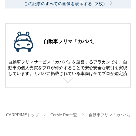
この記事のすべての画像を表示する（8枚）
自動車フリマ「カババ」
自動車フリマサービス「カババ」を運営するアラカンです。自
動車の個人売買をプロが仲介することで安心安全な取引を実現
しています。カババに掲載されている車両は全てプロが鑑定済
み。
名義変更、陸送など面倒な手続きは全てカババが仲介します。
YouTubeなど様々な媒体で個人売買ならではのお買い得・掘り
出し車両情報をお届けします。
CARPRIMEトップ
CarMe Pro一覧
自動車フリマ「カババ」