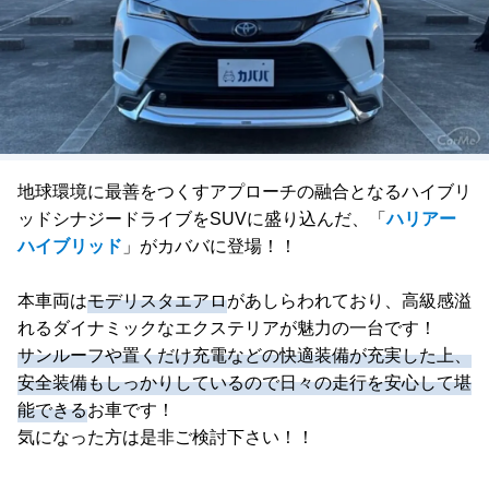
地球環境に最善をつくすアプローチの融合となるハイブリ
ッドシナジードライブをSUVに盛り込んだ、「
ハリアー
ハイブリッド
」がカババに登場！！
本車両は
モデリスタエアロ
があしらわれており、高級感溢
れるダイナミックなエクステリアが魅力の一台です！
サンルーフや置くだけ充電などの快適装備が充実した上、
安全装備もしっかりしているので日々の走行を安心して堪
能できる
お車です！
気になった方は是非ご検討下さい！！