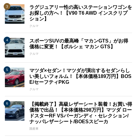
ラグジュアリー性の高いステーションワゴンを
お探しの方へ！【V90 T6 AWD インスクリプ
ション】
クルマ
スポーツSUVの最高峰「マカンGTS」がお得
価格に変更！【ポルシェ マカン GTS】
クルマ
マツダ×セダン！マツダが演出するセダンらし
い美しいフォルム！【本体価格189万円】BOS
E/セーフティPKG
クルマ
【掲載終了】高級レザーシート装着！お買い得
価格で出品！【本体価格298万円】マツダ ロー
ドスターRF VSバーガンディ・セレクション/
ナッパレザーシート/BOESスピーカ
国産車