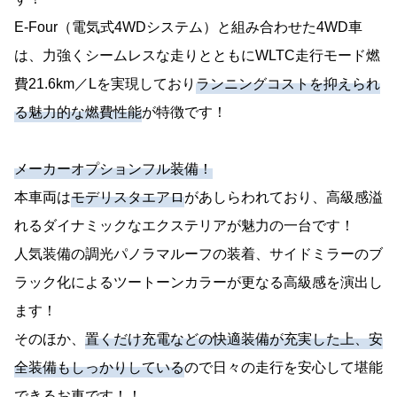
E‐Four（電気式4WDシステム）と組み合わせた4WD車
は、力強くシームレスな走りとともにWLTC走行モード燃
費21.6km／Lを実現しており
ランニングコストを抑えられ
る魅力的な燃費性能
が特徴です！
メーカーオプションフル装備！
本車両は
モデリスタエアロ
があしらわれており、高級感溢
れるダイナミックなエクステリアが魅力の一台です！
人気装備の調光パノラマルーフの装着、サイドミラーのブ
ラック化によるツートーンカラーが更なる高級感を演出し
ます！
そのほか、
置くだけ充電などの快適装備が充実した上、安
全装備もしっかりしている
ので日々の走行を安心して堪能
できるお車です！！