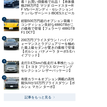
着！お買い得価格で出品！【本体価
格298万円】マツダ ロードスターR
F VSバーガンディ・セレクション/
ナッパレザーシート/BOESスピーカ
総額500万円超のオプション装備！
コンディション良好な488GTBがこ
の価格で登場【フェラーリ 488GTB
F1 DCT】
200万円プライスダウン！ハイパフ
ォーマンスとラグジュアリーを極め
た最上級セダンが驚きの価格で登場
【ポルシェ パナメーラ ターボS Eハ
イブリッド】
走行3.6万kmの低走行＆車検たっぷ
り【トヨタ プリウス Gツーリング
セレクション レザーパッケージ】
有償カラー＆オプション満載の高性
能SUVが10万円プライスダウン【ポ
ルシェ マカン ターボ】
記事をもっと見る