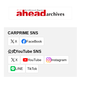
CARPRIME SNS
X
FaceBook
公式YouTube SNS
X
YouTube
Instagram
LINE
TikTok