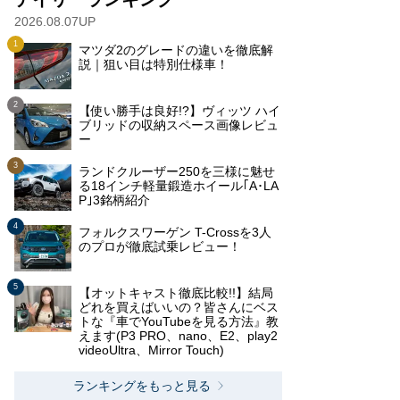
2026.08.07UP
マツダ2のグレードの違いを徹底解
説｜狙い目は特別仕様車！
【使い勝手は良好!?】ヴィッツ ハイ
ブリッドの収納スペース画像レビュ
ー
ランドクルーザー250を三様に魅せ
る18インチ軽量鍛造ホイール｢A･LA
P｣3銘柄紹介
フォルクスワーゲン T-Crossを3人
のプロが徹底試乗レビュー！
【オットキャスト徹底比較!!】結局
どれを買えばいいの？皆さんにベス
トな『車でYouTubeを見る方法』教
えます(P3 PRO、nano、E2、play2
videoUltra、Mirror Touch)
ランキングをもっと見る