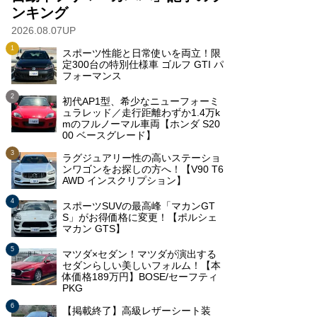
ンキング
2026.08.07UP
スポーツ性能と日常使いを両立！限
定300台の特別仕様車 ゴルフ GTI パ
フォーマンス
初代AP1型、希少なニューフォーミ
ュラレッド／走行距離わずか1.4万k
mのフルノーマル車両【ホンダ S20
00 ベースグレード】
ラグジュアリー性の高いステーショ
ンワゴンをお探しの方へ！【V90 T6
AWD インスクリプション】
スポーツSUVの最高峰「マカンGT
S」がお得価格に変更！【ポルシェ
マカン GTS】
マツダ×セダン！マツダが演出する
セダンらしい美しいフォルム！【本
体価格189万円】BOSE/セーフティ
PKG
【掲載終了】高級レザーシート装