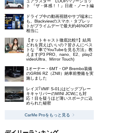
ュアラスター LOOPパワーショッ
ト 『ザ・体感！！』日産・ノート編
ドライブ中の動画視聴やサブ端末に
も。Blackviewのスマホ・タブレッ
トがプライムデーで最大約46%OFF
相当に
【オットキャスト徹底比較!!】結局
どれを買えばいいの？皆さんにベス
トな『車でYouTubeを見る方法』教
えます(P3 PRO、nano、E2、play2
videoUltra、Mirror Touch)
1オーナー・6MT・OP Brembo装備
のGR86 RZ（ZN8）納車前整備を実
施しました
レイズ｢VMF S-01｣はビッグブレー
キキャリパーのMINI JCWにも対
応！目を疑うほど薄いスポークに込
められた秘密
CarMe Proをもっと見る
デイリーランキング