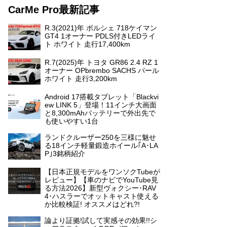
CarMe Pro最新記事
R.3(2021)年 ポルシェ 718ケイマン
GT4 1オーナー PDLS付きLEDライ
ト ホワイト 走行17,400km
R.7(2025)年 トヨタ GR86 2.4 RZ 1
オーナー OPbrembo SACHS パール
ホワイト 走行3,200km
Android 17搭載タブレット「Blackvi
ew LINK 5」登場！11インチ大画面
と8,300mAhバッテリーで外出先で
も使いやすい1台
ランドクルーザー250を三様に魅せ
る18インチ軽量鍛造ホイール｢A･LA
P｣3銘柄紹介
【日本正規モデルをワンソクTubeが
レビュー】【車のナビでYouTube見
る方法2026】新型ヴォクシー･RAV
4･ハスラーでオットキャスト使える
か比較検証! オススメはどれ?!
論より証拠!試して実感その効果!!シ