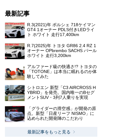
最新記事
R.3(2021)年 ポルシェ 718ケイマン
GT4 1オーナー PDLS付きLEDライ
ト ホワイト 走行17,400km
R.7(2025)年 トヨタ GR86 2.4 RZ 1
オーナー OPbrembo SACHS パール
ホワイト 走行3,200km
アルファード級の快適さ!? トヨタの
「TOTONE」は本当に眠れるのか体
験してみた
シトロエン 新型「C3 AIRCROSS H
YBRID」を発売。国内唯一のBセグ
メントSUV・3列7人乗りを実現
「グライダーの滑空感」が開発の原
点。新型「日産リーフ NISMO」に
込められた開発陣のこだわり
最新記事をもっと見る