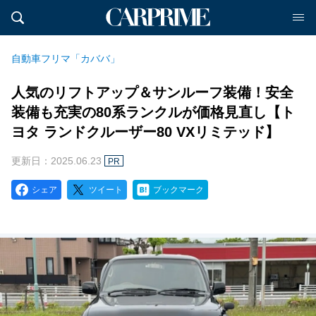
自動車フリマ「カババ」
人気のリフトアップ＆サンルーフ装備！安全
装備も充実の80系ランクルが価格見直し【ト
ヨタ ランドクルーザー80 VXリミテッド】
更新日：2025.06.23
PR
シェア
ツイート
ブックマーク