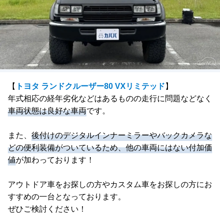
【
トヨタ ランドクルーザー80 VXリミテッド
】
年式相応の経年劣化などはあるものの走行に問題などなく
車両状態は良好な車両
です。
また、
後付けのデジタルインナーミラーやバックカメラな
どの便利装備がついているため、他の車両にはない付加価
値
が加わっております！
アウトドア車をお探しの方やカスタム車をお探しの方にお
すすめの一台となっております。
ぜひご検討ください！