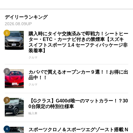
デイリーランキング
2026.08.09UP
購入時にタイヤ交換済みで即戦力！シートヒー
ター・ETC・カーナビ付きの禁煙車【スズキ
スイフトスポーツ 1.4 セーフティパッケージ非
装着車】
クルマ
カババで買えるオープンカー９選！！お得に出
品中！！
クルマ
【Gクラス】G400d唯一のマットカラー！？30
0台限定の特別仕様車
輸入車
スポーツクロノ＆スポーツエグゾースト搭載 N