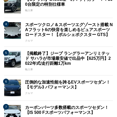
0台限定の特別仕様車
輸入車
スポーツクロノ＆スポーツエグゾースト搭載 N
Aフラット6の快音を楽しめるピュアスポーツ
ロードスター！【ポルシェボクスター GTS】
クルマ
【掲載終了】ジープ ラングラーアンリミテッ
ド サハラが市場最安値で出品中【625万円】2
022年式/走行距離1万km
輸入車
圧倒的な加速性能を誇るEVスポーツセダン！
【モデル3 パフォーマンス】
クルマ
カーボンパーツ多数搭載のスポーツセダン！
【IS 500 Fスポーツパフォーマンス】