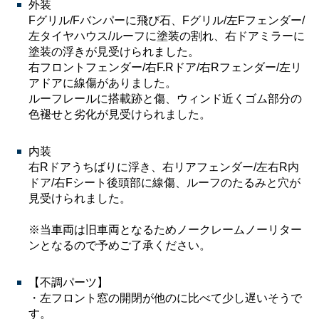
外装
Fグリル/Fバンパーに飛び石、Fグリル/左Fフェンダー/
左タイヤハウス/ルーフに塗装の割れ、右ドアミラーに
塗装の浮きが見受けられました。
右フロントフェンダー/右F.Rドア/右Rフェンダー/左リ
アドアに線傷がありました。
ルーフレールに搭載跡と傷、ウィンド近くゴム部分の
色褪せと劣化が見受けられました。
内装
右Rドアうちばりに浮き、右リアフェンダー/左右R内
ドア/右Fシート後頭部に線傷、ルーフのたるみと穴が
見受けられました。
※当車両は旧車両となるためノークレームノーリター
ンとなるので予めご了承ください。
【不調パーツ】
・左フロント窓の開閉が他のに比べて少し遅いそうで
す。