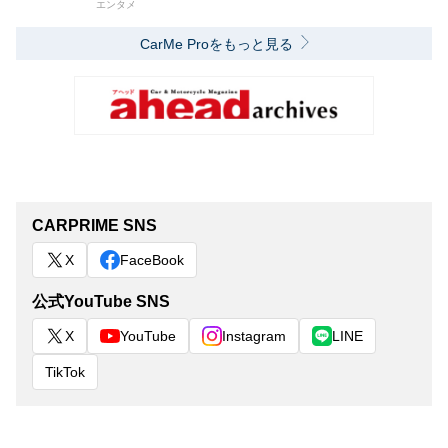
エンタメ
CarMe Proをもっと見る
CARPRIME SNS
X
FaceBook
公式YouTube SNS
X
YouTube
Instagram
LINE
TikTok