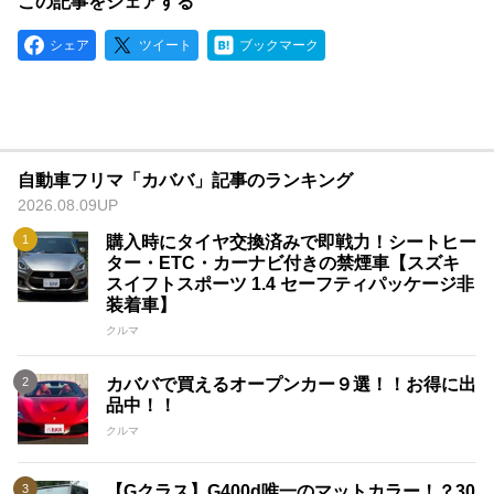
この記事をシェアする
シェア
ツイート
ブックマーク
自動車フリマ「カババ」記事のランキング
2026.08.09UP
購入時にタイヤ交換済みで即戦力！シートヒー
ター・ETC・カーナビ付きの禁煙車【スズキ
スイフトスポーツ 1.4 セーフティパッケージ非
装着車】
クルマ
カババで買えるオープンカー９選！！お得に出
品中！！
クルマ
【Gクラス】G400d唯一のマットカラー！？30