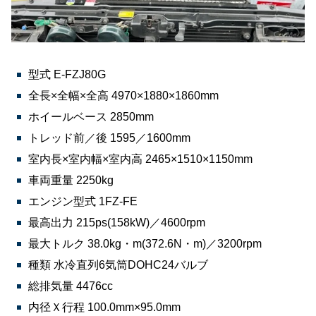
型式 E-FZJ80G
全長×全幅×全高 4970×1880×1860mm
ホイールベース 2850mm
トレッド前／後 1595／1600mm
室内長×室内幅×室内高 2465×1510×1150mm
車両重量 2250kg
エンジン型式 1FZ-FE
最高出力 215ps(158kW)／4600rpm
最大トルク 38.0kg・m(372.6N・m)／3200rpm
種類 水冷直列6気筒DOHC24バルブ
総排気量 4476cc
内径Ｘ行程 100.0mm×95.0mm