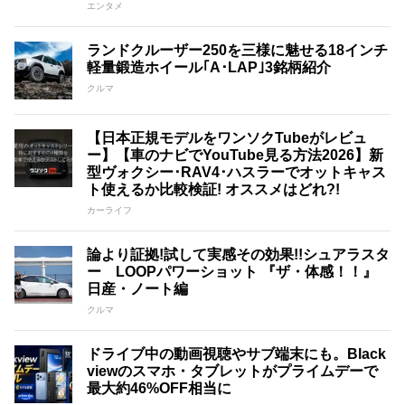
エンタメ
ランドクルーザー250を三様に魅せる18インチ
軽量鍛造ホイール｢A･LAP｣3銘柄紹介
クルマ
【日本正規モデルをワンソクTubeがレビュ
ー】【車のナビでYouTube見る方法2026】新
型ヴォクシー･RAV4･ハスラーでオットキャス
ト使えるか比較検証! オススメはどれ?!
カーライフ
論より証拠!試して実感その効果!!シュアラスタ
ー LOOPパワーショット 『ザ・体感！！』
日産・ノート編
クルマ
ドライブ中の動画視聴やサブ端末にも。Black
viewのスマホ・タブレットがプライムデーで
最大約46%OFF相当に