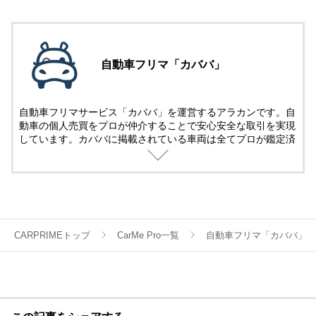
自動車フリマ「カババ」
自動車フリマサービス「カババ」を運営するアラカンです。自
動車の個人売買をプロが仲介することで安心安全な取引を実現
しています。カババに掲載されている車両は全てプロが鑑定済
み。
名義変更、陸送など面倒な手続きは全てカババが仲介します。
YouTubeなど様々な媒体で個人売買ならではのお買い得・掘り
出し車両情報をお届けします。
CARPRIMEトップ
CarMe Pro一覧
自動車フリマ「カババ」