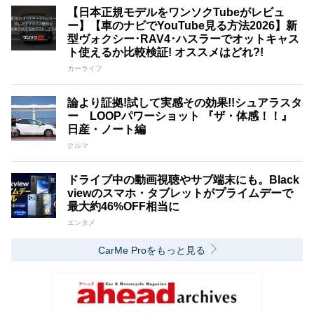
【日本正規モデルをワンソクTubeがレビュ
ー】【車のナビでYouTube見る方法2026】新
型ヴォクシー･RAV4･ハスラーでオットキャス
ト使えるか比較検証! オススメはどれ?!
カーライフ
論より証拠!試して実感その効果!!シュアラスタ
ー LOOPパワーショット 『ザ・体感！！』
日産・ノート編
クルマ
ドライブ中の動画視聴やサブ端末にも。Black
viewのスマホ・タブレットがプライムデーで
最大約46%OFF相当に
エンタメ
CarMe Proをもっと見る