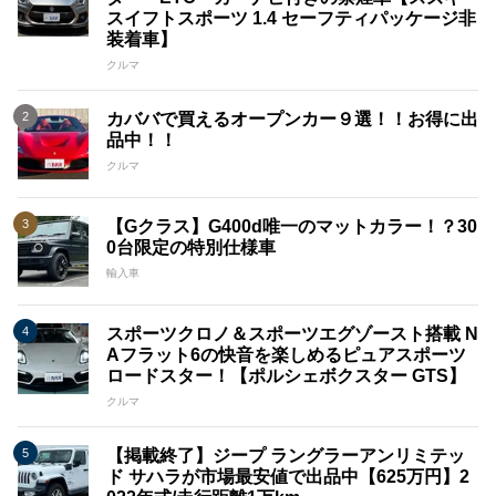
スイフトスポーツ 1.4 セーフティパッケージ非
装着車】
クルマ
カババで買えるオープンカー９選！！お得に出
品中！！
クルマ
【Gクラス】G400d唯一のマットカラー！？30
0台限定の特別仕様車
輸入車
スポーツクロノ＆スポーツエグゾースト搭載 N
Aフラット6の快音を楽しめるピュアスポーツ
ロードスター！【ポルシェボクスター GTS】
クルマ
【掲載終了】ジープ ラングラーアンリミテッ
ド サハラが市場最安値で出品中【625万円】2