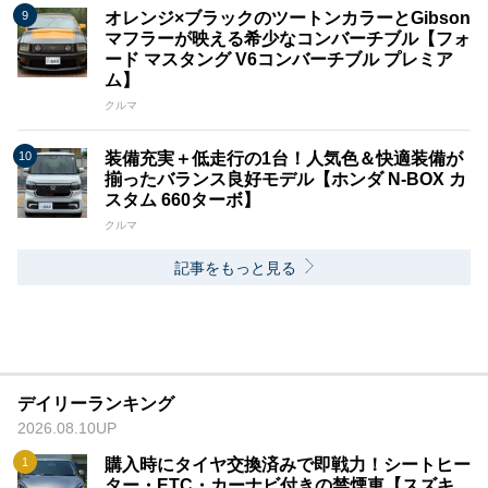
オレンジ×ブラックのツートンカラーとGibson
マフラーが映える希少なコンバーチブル【フォ
ード マスタング V6コンバーチブル プレミア
ム】
クルマ
装備充実＋低走行の1台！人気色＆快適装備が
揃ったバランス良好モデル【ホンダ N-BOX カ
スタム 660ターボ】
クルマ
記事をもっと見る
デイリーランキング
2026.08.10UP
購入時にタイヤ交換済みで即戦力！シートヒー
ター・ETC・カーナビ付きの禁煙車【スズキ