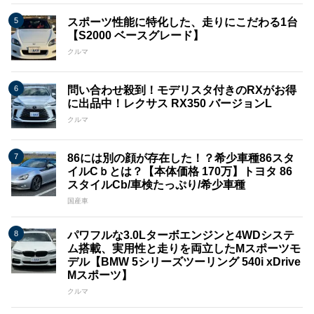
スポーツ性能に特化した、走りにこだわる1台
【S2000 ベースグレード】
クルマ
問い合わせ殺到！モデリスタ付きのRXがお得
に出品中！レクサス RX350 バージョンL
クルマ
86には別の顔が存在した！？希少車種86スタ
イルCｂとは？【本体価格 170万】トヨタ 86
スタイルCb/車検たっぷり/希少車種
国産車
パワフルな3.0Lターボエンジンと4WDシステ
ム搭載、実用性と走りを両立したMスポーツモ
デル【BMW 5シリーズツーリング 540i xDrive
Mスポーツ】
クルマ