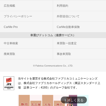
広告掲載
利用規約
プライバシーポリシー
外部送信について
CarMe Pro
CarMe自動車保険
車選びドットコム（連携サービス）
中古車検索
車買取一括査定
廃車買取
事故車買取
© Fabrica Communications Co., LTD.
当サイトを運営する株式会社ファブリカコミュニケーションズ
は、株式会社ファブリカホールディングス（東証スタンダード上
場 証券コード：4193）のグループ会社です。
詳しく見る
arrow_forward_ios