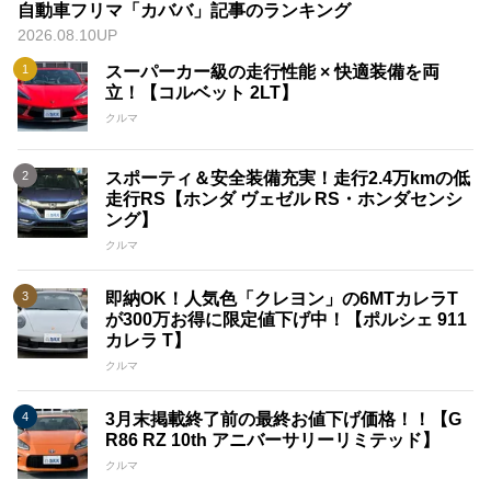
自動車フリマ「カババ」記事のランキング
2026.08.10UP
スーパーカー級の走行性能 × 快適装備を両
立！【コルベット 2LT】
クルマ
スポーティ＆安全装備充実！走行2.4万kmの低
走行RS【ホンダ ヴェゼル RS・ホンダセンシ
ング】
クルマ
即納OK！人気色「クレヨン」の6MTカレラT
が300万お得に限定値下げ中！【ポルシェ 911
カレラ T】
クルマ
3月末掲載終了前の最終お値下げ価格！！【G
R86 RZ 10th アニバーサリーリミテッド】
クルマ