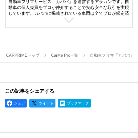
自動車フリマサービス「カババ」を運営するアラカンです。自
動車の個人売買をプロが仲介することで安心安全な取引を実現
しています。カババに掲載されている車両は全てプロが鑑定済
み。
名義変更、陸送など面倒な手続きは全てカババが仲介します。
YouTubeなど様々な媒体で個人売買ならではのお買い得・掘り
出し車両情報をお届けします。
CARPRIMEトップ
CarMe Pro一覧
自動車フリマ「カババ」
この記事をシェアする
シェア
ツイート
ブックマーク