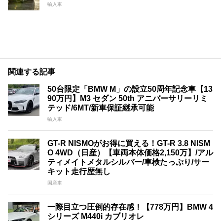
輸入車
関連する記事
50台限定「BMW M」の設立50周年記念車【13
90万円】M3 セダン 50th アニバーサリーリミ
テッド/6MT/新車保証継承可能
輸入車
GT-R NISMOがお得に買える！GT-R 3.8 NISM
O 4WD（日産）【車両本体価格2,150万】/アル
ティメイトメタルシルバー/車検たっぷり/サー
キット走行歴無し
国産車
一際目立つ圧倒的存在感！【778万円】BMW 4
シリーズ M440i カブリオレ