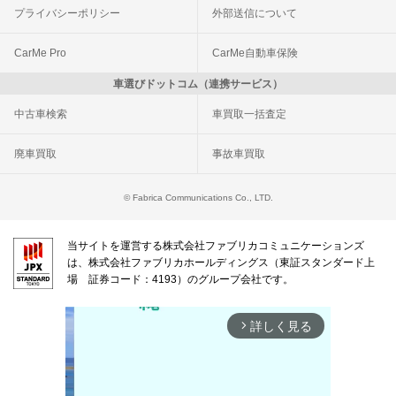
プライバシーポリシー
外部送信について
CarMe Pro
CarMe自動車保険
車選びドットコム（連携サービス）
中古車検索
車買取一括査定
廃車買取
事故車買取
© Fabrica Communications Co., LTD.
当サイトを運営する株式会社ファブリカコミュニケーションズ
は、株式会社ファブリカホールディングス（東証スタンダード上
場 証券コード：4193）のグループ会社です。
詳しく見る
arrow_forward_ios