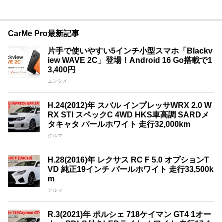
CarMe Pro最新記事
片手で使いやすい5インチ小型スマホ「Blackv
iew WAVE 2C」登場！Android 16 Go搭載で1
3,400円
エンタメ
H.24(2012)年 スバル インプレッサWRX 2.0 W
RX STI スペックC 4WD HKS車高調 SARDメ
タキャタ パールホワイト 走行32,000km
クルマ
H.28(2016)年 レクサス RC F 5.0 オプションT
VD 純正19インチ パールホワイト 走行33,500k
m
クルマ
R.3(2021)年 ポルシェ 718ケイマン GT4 1オー