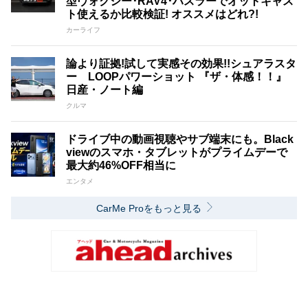
型ヴォクシー･RAV4･ハスラーでオットキャス
ト使えるか比較検証! オススメはどれ?!
カーライフ
論より証拠!試して実感その効果!!シュアラスタ
ー LOOPパワーショット 『ザ・体感！！』
日産・ノート編
クルマ
ドライブ中の動画視聴やサブ端末にも。Black
viewのスマホ・タブレットがプライムデーで
最大約46%OFF相当に
エンタメ
CarMe Proをもっと見る