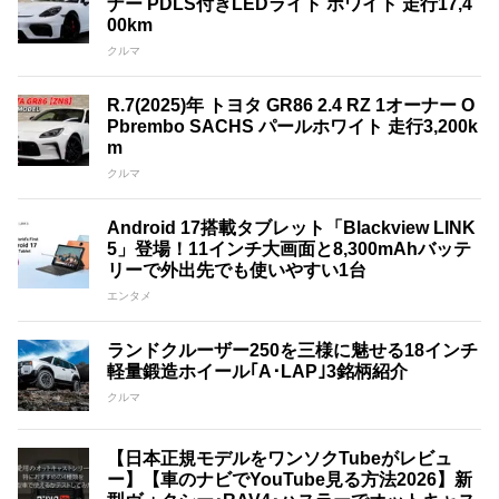
ナー PDLS付きLEDライト ホワイト 走行17,4
00km
クルマ
R.7(2025)年 トヨタ GR86 2.4 RZ 1オーナー O
Pbrembo SACHS パールホワイト 走行3,200k
m
クルマ
Android 17搭載タブレット「Blackview LINK
5」登場！11インチ大画面と8,300mAhバッテ
リーで外出先でも使いやすい1台
エンタメ
ランドクルーザー250を三様に魅せる18インチ
軽量鍛造ホイール｢A･LAP｣3銘柄紹介
クルマ
【日本正規モデルをワンソクTubeがレビュ
ー】【車のナビでYouTube見る方法2026】新