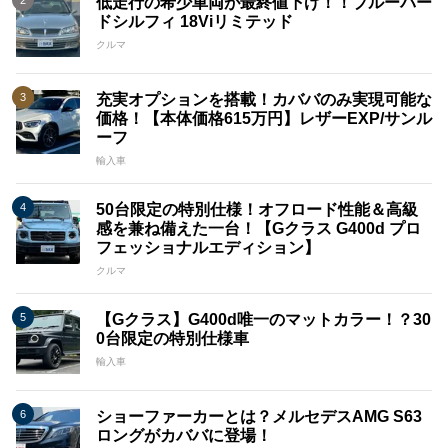
低走行の希少車両が最終値下げ！！ブルーバー
ドシルフィ 18Viリミテッド
クルマ
充実オプションを搭載！カババのみ実現可能な
価格！【本体価格615万円】レザーEXP/サンル
ーフ
輸入車
50台限定の特別仕様！オフロード性能＆高級
感を兼ね備えた一台！【Gクラス G400d プロ
フェッショナルエディション】
クルマ
【Gクラス】G400d唯一のマットカラー！？30
0台限定の特別仕様車
輸入車
ショーファーカーとは？メルセデスAMG S63
ロングがカババに登場！