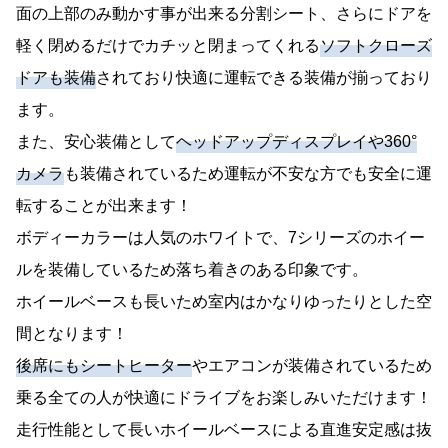
面の上部のみ動かす事が出来る分割シート、さらにドアを
軽く閉めるだけでカチッと閉まってくれる
ソフトクローズ
ドアも装備
されており快適に運転できる装備が揃っており
ます。
また、安心装備として
ヘッドアップディスプレイや360°
カメラ
も装備されているため運転が不安な方でも安全に運
転することが出来ます！
ボディーカラーは人気のホワイトで、7シリーズのホイー
ルを装備しているため落ち着きのある印象です。
ホイールベースも長いため室内はかなりゆったりとした空
間となります！
後席にもシートヒーター
やエアコンが装備されているため
乗る全ての人が快適にドライブをお楽しみいただけます！
走行性能として長いホイールベースによる直進安定感は抜