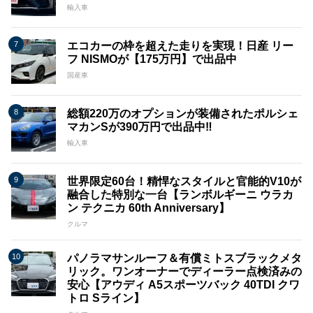
輸入車
エコカーの枠を超えた走りを実現！日産 リー
フ NISMOが【175万円】で出品中
国産車
総額220万のオプションが装備されたポルシェ
マカンSが390万円で出品中‼
輸入車
世界限定60台！精悍なスタイルと官能的V10が
融合した特別な一台【ランボルギーニ ウラカ
ン テクニカ 60th Anniversary】
クルマ
パノラマサンルーフ＆有償ミトスブラックメタ
リック。ワンオーナーでディーラー点検済みの
安心【アウディ A5スポーツバック 40TDI クワ
トロ Sライン】