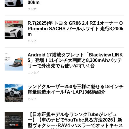
00km
クルマ
R.7(2025)年 トヨタ GR86 2.4 RZ 1オーナー O
Pbrembo SACHS パールホワイト 走行3,200k
m
クルマ
Android 17搭載タブレット「Blackview LINK
5」登場！11インチ大画面と8,300mAhバッテ
リーで外出先でも使いやすい1台
エンタメ
ランドクルーザー250を三様に魅せる18インチ
軽量鍛造ホイール｢A･LAP｣3銘柄紹介
クルマ
【日本正規モデルをワンソクTubeがレビュ
ー】【車のナビでYouTube見る方法2026】新
型ヴォクシー･RAV4･ハスラーでオットキャス