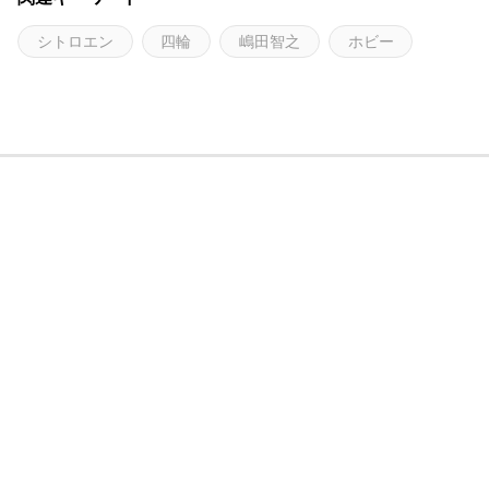
シトロエン
四輪
嶋田智之
ホビー