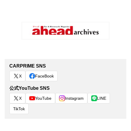
CARPRIME SNS
X
FaceBook
公式YouTube SNS
X
YouTube
Instagram
LINE
TikTok