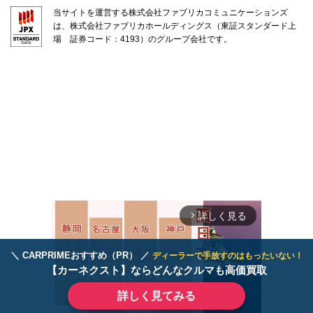
当サイトを運営する株式会社ファブリカコミュニケーションズ
は、株式会社ファブリカホールディングス（東証スタンダード上
場 証券コード：4193）のグループ会社です。
詳しく見る
arrow_forward_ios
＼ CARPRIMEおすすめ（PR） ／
ディーラーで手放すのはもったいない！
【カーネクスト】ならどんなクルマも高価買取
詳しく見てみる