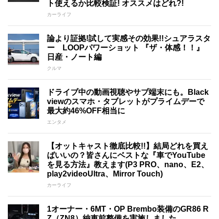
ト使えるか比較検証! オススメはどれ?!
カーライフ
論より証拠!試して実感その効果!!シュアラスタ
ー LOOPパワーショット 『ザ・体感！！』
日産・ノート編
クルマ
ドライブ中の動画視聴やサブ端末にも。Black
viewのスマホ・タブレットがプライムデーで
最大約46%OFF相当に
エンタメ
【オットキャスト徹底比較!!】結局どれを買え
ばいいの？皆さんにベストな『車でYouTube
を見る方法』教えます(P3 PRO、nano、E2、
play2videoUltra、Mirror Touch)
カーライフ
1オーナー・6MT・OP Brembo装備のGR86 R
Z（ZN8）納車前整備を実施しました