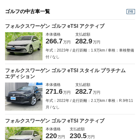
ゴルフの中古車一覧
PR
フォルクスワーゲン ゴルフ eTSI アクティブ
本体価格
支払総額
266.7
282.9
万円
万円
年式：2023年
走行距離：1.9万km
車検：車検整備
付
なし
フォルクスワーゲン ゴルフ eTSI スタイル プラチナム
エディション
本体価格
支払総額
271.6
282.7
万円
万円
年式：2022年
走行距離：2.1万km
車検：R.9年11
月
なし
フォルクスワーゲン ゴルフ eTSI アクティブ
本体価格
支払総額
220
230.5
万円
万円