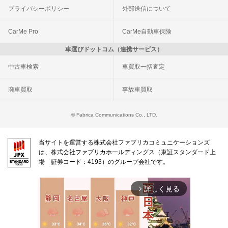
プライバシーポリシー
外部送信について
CarMe Pro
CarMe自動車保険
車選びドットコム（連携サービス）
中古車検索
車買取一括査定
廃車買取
事故車買取
© Fabrica Communications Co., LTD.
当サイトを運営する株式会社ファブリカコミュニケーションズ
は、株式会社ファブリカホールディングス（東証スタンダード上
場 証券コード：4193）のグループ会社です。
詳しく見る
arrow_forward_ios