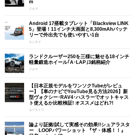
m
クルマ
Android 17搭載タブレット「Blackview LINK
5」登場！11インチ大画面と8,300mAhバッテ
リーで外出先でも使いやすい1台
エンタメ
ランドクルーザー250を三様に魅せる18インチ
軽量鍛造ホイール｢A･LAP｣3銘柄紹介
クルマ
【日本正規モデルをワンソクTubeがレビュ
ー】【車のナビでYouTube見る方法2026】新
型ヴォクシー･RAV4･ハスラーでオットキャス
ト使えるか比較検証! オススメはどれ?!
カーライフ
論より証拠!試して実感その効果!!シュアラスタ
ー LOOPパワーショット 『ザ・体感！！』