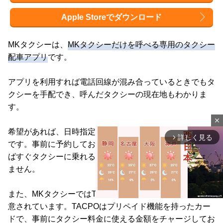
Apple Storeでダウンロード
MKタクシーは、
MKタクシーだけを呼べる専用のタクシー
配車アプリ
です。
アプリを利用すれば電話回線が混み合っているときでもタ
クシーを手配でき、呼んだタクシーの現在地もわかりま
す。
close
希望があれば、日時指定をしてタクシーを呼べるのも特徴
詳しく見る
arrow_forward_ios
です。事前に予約しておけば乗車時間に乗車地点へ向かえ
ばすぐタクシーに乗れるため、タクシーを待つ必要があり
ません。
また、MKタクシーではTACPOという便利な決済方法が用
意されています。TACPOはプリペイド機能を持ったカー
ドで、事前にタクシー料金に使える金額をチャージしてお