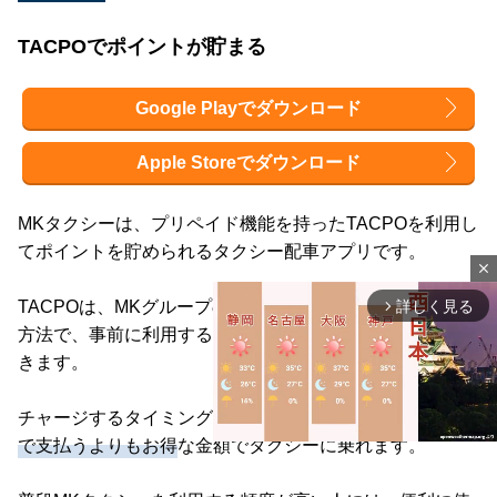
TACPOでポイントが貯まる
Google Playでダウンロード
Apple Storeでダウンロード
MKタクシーは、プリペイド機能を持ったTACPOを利用し
てポイントを貯められるタクシー配車アプリです。
close
TACPOは、MKグループの施設やタクシーで使える支払い
詳しく見る
arrow_forward_ios
方法で、事前に利用する金額をチャージしておくと決済で
きます。
チャージするタイミングでポイントがもらえるため、
現金
で支払うよりもお得
な金額でタクシーに乗れます。