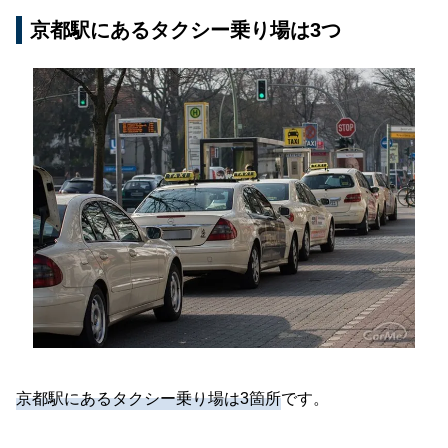
京都駅にあるタクシー乗り場は3つ
タクシー乗り場とアプリで京都の移動を便利にし
よう
京都駅にあるタクシー乗り場は3箇所
です。