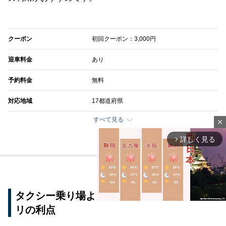
クーポン
初回クーポン：3,000円
迎車料金
あり
予約料金
無料
対応地域
17都道府県
すべて見る
close
詳しく見る
arrow_forward_ios
タクシー乗り場より便利！タクシー配車アプ
リの利点