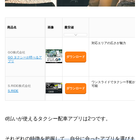
商品名
画像
最安値
対応エリアの広さが魅力
GO株式会社
ダウンロード
GO タクシーが呼べるア
プリ
ワンスライドでタクシー手配が
S.RIDE株式会社
可能
ダウンロード
S.RIDE
d払いが使えるタクシー配車アプリは2つです。
それぞれの
特徴を把握して、自分に合ったアプリを選びま