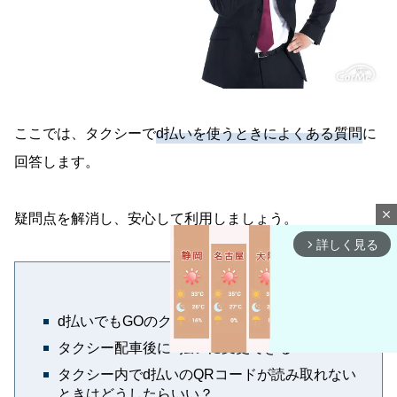
ここでは、タクシーで
d払いを使うときによくある質問
に
回答します。
close
疑問点を解消し、安心して利用しましょう。
詳しく見る
arrow_forward_ios
d払いでもGOのクーポンは使える？
タクシー配車後にd払いに変更できる？
タクシー内でd払いのQRコードが読み取れない
ときはどうしたらいい？