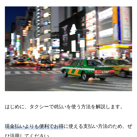
がある
d払いが使えるタクシー配車アプリは2つ
タクシーでd払いを使うときによくある質問
d払いでもGOのクーポンは使える？
タクシー配車後にd払いに変更できる？
タクシー内でd払いのQRコードが読み取れない
ときはどうしたらいい？
タクシーでd払いを利用してお得にポイントを貯
めよう
はじめに、タクシーでd払いを使う方法を解説します。
現金払いよりも便利でお得
に使える支払い方法のため、ぜ
ひ活用してください。