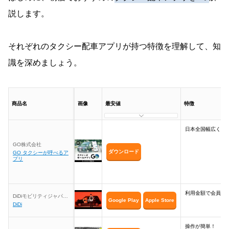
説します。
それぞれのタクシー配車アプリが持つ特徴を理解して、知
識を深めましょう。
商品名
画像
最安値
特徴
日本全国幅広く使
GO株式会社
ダウンロード
GO タクシーが呼べるア
プリ
利用金額で会員ラ
DiDiモビリティジャパン
Google Play
Apple Store
株式会社
DiDi
操作が簡単！