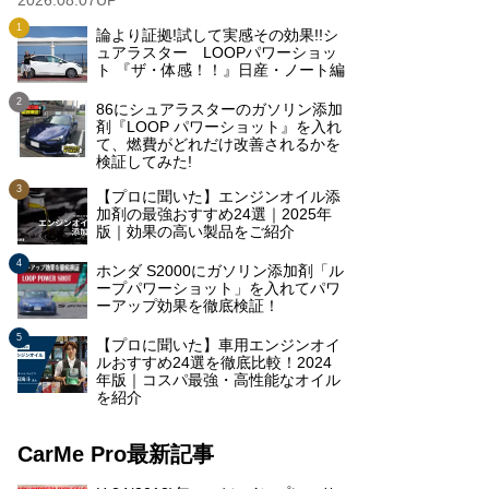
2026.08.07UP
論より証拠!試して実感その効果!!シ
ュアラスター LOOPパワーショッ
ト 『ザ・体感！！』日産・ノート編
86にシュアラスターのガソリン添加
剤『LOOP パワーショット』を入れ
て、燃費がどれだけ改善されるかを
検証してみた!
【プロに聞いた】エンジンオイル添
加剤の最強おすすめ24選｜2025年
版｜効果の高い製品をご紹介
ホンダ S2000にガソリン添加剤「ル
ープパワーショット」を入れてパワ
ーアップ効果を徹底検証！
【プロに聞いた】車用エンジンオイ
ルおすすめ24選を徹底比較！2024
年版｜コスパ最強・高性能なオイル
を紹介
CarMe Pro最新記事