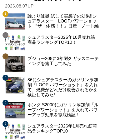
2026.08.07UP
論より証拠!試して実感その効果!!シ
ュアラスター LOOPパワーショッ
ト 『ザ・体感！！』日産・ノート編
シュアラスター2025年10月売れ筋
商品ランキングTOP10！
プジョー208に3年耐久ガラスコーテ
ィングを施工してみた
86にシュアラスターのガソリン添加
剤『LOOP パワーショット』を入れ
て、燃費がどれだけ改善されるかを
検証してみた!
ホンダ S2000にガソリン添加剤「ル
ープパワーショット」を入れてパワ
ーアップ効果を徹底検証！
シュアラスター2026年1月売れ筋商
品ランキングTOP10！