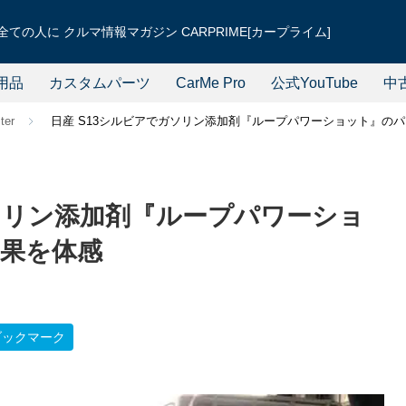
ての人に クルマ情報マガジン CARPRIME[カープライム]
用品
カスタムパーツ
CarMe Pro
公式YouTube
中
ter
日産 S13シルビアでガソリン添加剤『ループパワーショット』の
ガソリン添加剤『ループパワーショ
果を体感
ブックマーク