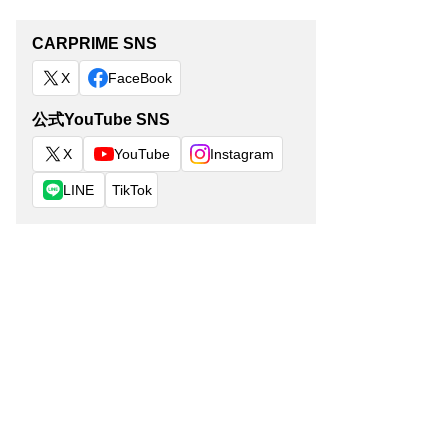
CARPRIME SNS
X
FaceBook
公式YouTube SNS
X
YouTube
Instagram
LINE
TikTok