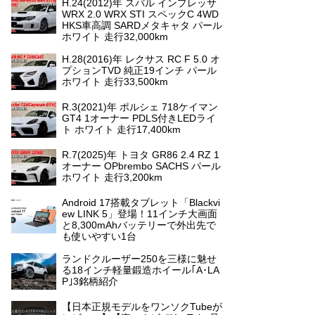
H.24(2012)年 スバル インプレッサ
WRX 2.0 WRX STI スペックC 4WD
HKS車高調 SARDメタキャタ パール
ホワイト 走行32,000km
H.28(2016)年 レクサス RC F 5.0 オ
プションTVD 純正19インチ パール
ホワイト 走行33,500km
R.3(2021)年 ポルシェ 718ケイマン
GT4 1オーナー PDLS付きLEDライ
ト ホワイト 走行17,400km
R.7(2025)年 トヨタ GR86 2.4 RZ 1
オーナー OPbrembo SACHS パール
ホワイト 走行3,200km
Android 17搭載タブレット「Blackvi
ew LINK 5」登場！11インチ大画面
と8,300mAhバッテリーで外出先で
も使いやすい1台
ランドクルーザー250を三様に魅せ
る18インチ軽量鍛造ホイール｢A･LA
P｣3銘柄紹介
【日本正規モデルをワンソクTubeが