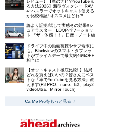
レビュー】【車のナビでYouTube見
る方法2026】新型ヴォクシー･RAV
4･ハスラーでオットキャスト使える
か比較検証! オススメはどれ?!
論より証拠!試して実感その効果!!シ
ュアラスター LOOPパワーショッ
ト 『ザ・体感！！』日産・ノート編
ドライブ中の動画視聴やサブ端末に
も。Blackviewのスマホ・タブレッ
トがプライムデーで最大約46%OFF
相当に
【オットキャスト徹底比較!!】結局
どれを買えばいいの？皆さんにベス
トな『車でYouTubeを見る方法』教
えます(P3 PRO、nano、E2、play2
videoUltra、Mirror Touch)
CarMe Proをもっと見る