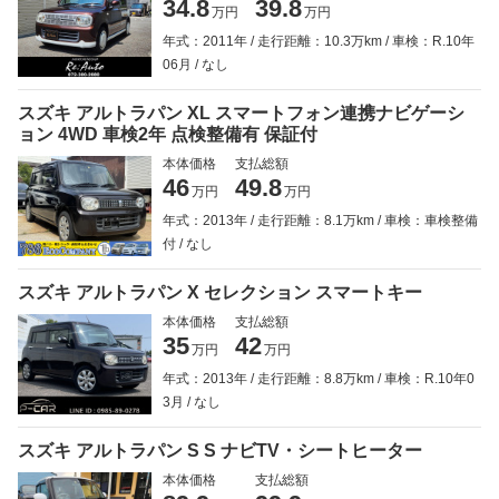
34.8
39.8
万円
万円
年式：2011年
走行距離：10.3万km
車検：R.10年
06月
なし
スズキ アルトラパン XL スマートフォン連携ナビゲーシ
ョン 4WD 車検2年 点検整備有 保証付
本体価格
支払総額
46
49.8
万円
万円
年式：2013年
走行距離：8.1万km
車検：車検整備
付
なし
スズキ アルトラパン X セレクション スマートキー
本体価格
支払総額
35
42
万円
万円
年式：2013年
走行距離：8.8万km
車検：R.10年0
3月
なし
スズキ アルトラパン S S ナビTV・シートヒーター
本体価格
支払総額