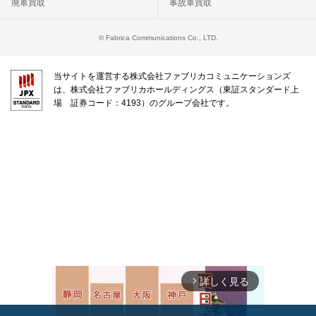
廃車買取
事故車買取
© Fabrica Communications Co., LTD.
当サイトを運営する株式会社ファブリカコミュニケーションズ
は、株式会社ファブリカホールディングス（東証スタンダード上
場 証券コード：4193）のグループ会社です。
詳しく見る
arrow_forward_ios