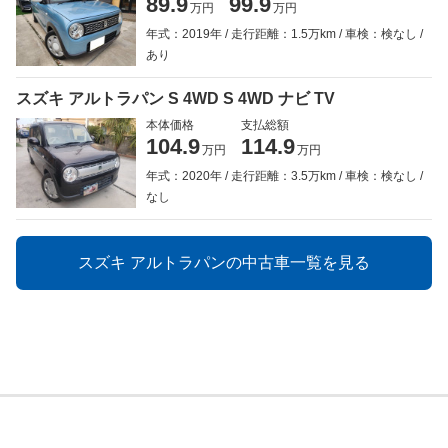
89.9
99.9
万円
万円
年式：2019年
走行距離：1.5万km
車検：検なし
あり
スズキ アルトラパン S 4WD S 4WD ナビ TV
本体価格
支払総額
104.9
114.9
万円
万円
年式：2020年
走行距離：3.5万km
車検：検なし
なし
スズキ アルトラパンの中古車一覧を見る