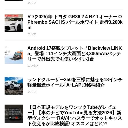
クルマ
R.7(2025)年 トヨタ GR86 2.4 RZ 1オーナー O
Pbrembo SACHS パールホワイト 走行3,200k
m
クルマ
Android 17搭載タブレット「Blackview LINK
5」登場！11インチ大画面と8,300mAhバッテ
リーで外出先でも使いやすい1台
エンタメ
ランドクルーザー250を三様に魅せる18インチ
軽量鍛造ホイール｢A･LAP｣3銘柄紹介
クルマ
【日本正規モデルをワンソクTubeがレビュ
ー】【車のナビでYouTube見る方法2026】新
型ヴォクシー･RAV4･ハスラーでオットキャス
ト使えるか比較検証! オススメはどれ?!