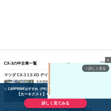
close
CX-3の中古車一覧
PR
詳しく見る
arrow_forward_ios
マツダ CX-3 1.5 XD デイーゼル ターボ
本体価格
支払総額
190
205
万円
万円
＼ CARPRIMEおすすめ（PR） ／
ディーラーで手放すのはもったいない！
【カーネクスト】ならどんなクルマも高価買取
年式：2017年
走行距離：9.3万km
車検：検なし
なし
詳しく見てみる
マツダ CX-3 1.5 XD プロアクティブ 総額車検付き