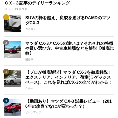
ＣＸ−３記事のデイリーランキング
2026.08.07UP
SUVの枠を超え、変貌を遂げるDAMDのマツ
ダCX-3
カスカミ
マツダ CX-3とCX-5の違いは？それぞれの特徴
や賢い選び方、中古車相場などを解説【徹底比
較】
国産車
【プロが徹底解説】マツダ CX-3を徹底解説！
エクステリア、インテリア、荷室(ラゲッジス
ペース)、これを見ればCX-3の全てがわかる！
クルマ
【動画あり】マツダ CX-3 試乗レビュー（201
6年の改良でなにが変わった？）
ピックアップ