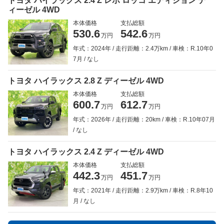
トヨタ ハイラックス 2.4 Z レボ ロッコ エディション デ
ィーゼル 4WD
本体価格
支払総額
530.6
542.6
万円
万円
年式：2024年
走行距離：2.4万km
車検：R.10年0
7月
なし
トヨタ ハイラックス 2.8 Z ディーゼル 4WD
本体価格
支払総額
600.7
612.7
万円
万円
年式：2026年
走行距離：20km
車検：R.10年07月
なし
トヨタ ハイラックス 2.4 Z ディーゼル 4WD
本体価格
支払総額
442.3
451.7
万円
万円
年式：2021年
走行距離：2.9万km
車検：R.8年10
月
なし