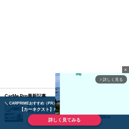
close
詳しく見る
arrow_forward_ios
CarMe Pro最新記事
＼ CARPRIMEおすすめ（PR） ／
ディーラーで手放すのはもったいない！
H.24(2012)年 スバル インプレッサWRX 2.0 W
【カーネクスト】ならどんなクルマも高価買取
RX STI スペックC 4WD HKS車高調 SARDメ
タキャタ パールホワイト 走行32,000km
詳しく見てみる
クルマ