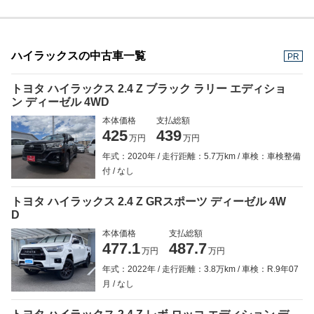
ハイラックスの中古車一覧
PR
トヨタ ハイラックス 2.4 Z ブラック ラリー エディショ
ン ディーゼル 4WD
本体価格
支払総額
425
439
万円
万円
年式：2020年
走行距離：5.7万km
車検：車検整備
付
なし
トヨタ ハイラックス 2.4 Z GRスポーツ ディーゼル 4W
D
本体価格
支払総額
477.1
487.7
万円
万円
年式：2022年
走行距離：3.8万km
車検：R.9年07
月
なし