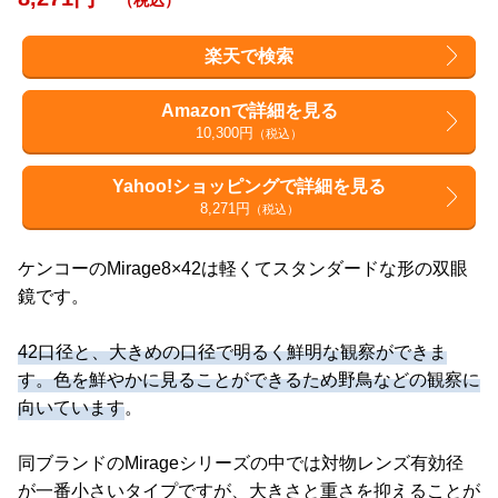
楽天で検索
Amazonで詳細を見る
10,300円
（税込）
Yahoo!ショッピングで詳細を見る
8,271円
（税込）
ケンコーのMirage8×42は軽くてスタンダードな形の双眼
鏡です。
42口径と、大きめの口径で明るく鮮明な観察ができま
す。色を鮮やかに見ることができるため野鳥などの観察に
向いています
。
同ブランドのMirageシリーズの中では対物レンズ有効径
が一番小さいタイプですが、大きさと重さを抑えることが