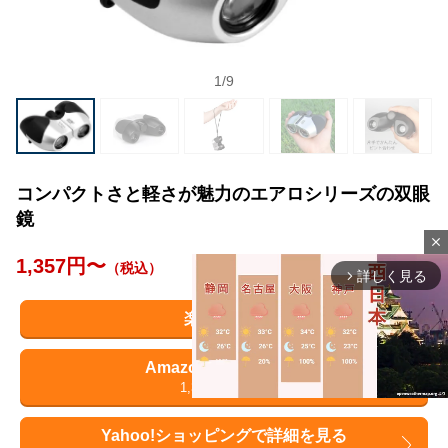
1
/
9
コンパクトさと軽さが魅力のエアロシリーズの双眼
鏡
close
1,357円〜
（税込）
詳しく見る
arrow_forward_ios
楽天で検索
Amazonで詳細を見る
1,371円
（税込）
Yahoo!ショッピングで詳細を見る