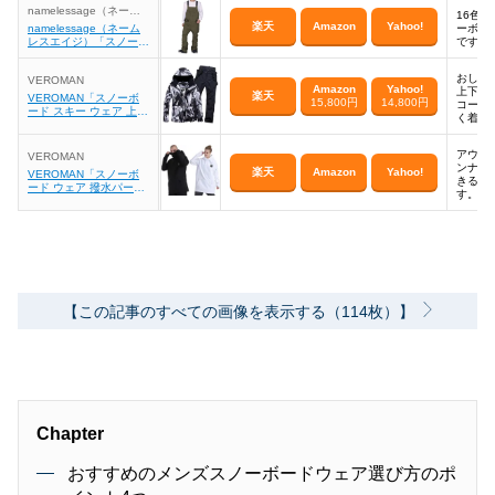
namelessage（ネーム
16色
レスエイジ）
楽天
Amazon
Yahoo!
namelessage（ネーム
ーボー
レスエイジ）「スノーボ
です。
ード ウェア ビブパン
ツ」
おしゃ
VEROMAN
Amazon
Yahoo!
上下セ
楽天
VEROMAN「スノーボ
15,800円
14,800円
コーデ
ード スキー ウェア 上下
く着こ
セット」
アウタ
VEROMAN
ンナー
楽天
Amazon
Yahoo!
VEROMAN「スノーボ
きるソ
ード ウェア 撥水パーカ
す。
ー」
【この記事のすべての画像を表示する（114枚）】
Chapter
おすすめのメンズスノーボードウェア選び方のポ