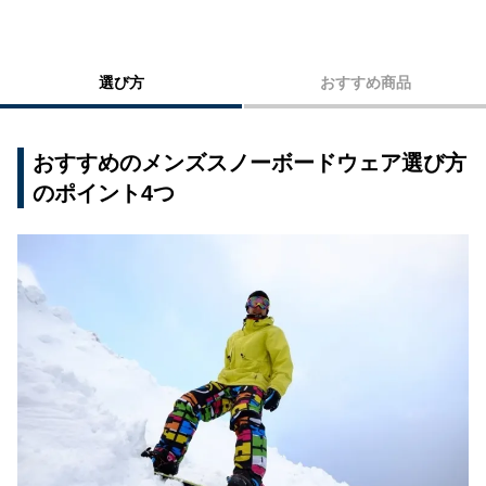
CKET 2020-21年モデル」
8：Burton（バートン）「MEN'S GORE-TEX DO
PPLER JACKET 2020-2021年モデル」
選び方
おすすめ商品
9：VEROMAN「メンズ スノーボード ウェア 上
下セット」
おすすめのメンズスノーボードウェア選び方
10：PONTAPES（ポンタペス）「4L/6L スノー
のポイント4つ
ボード ウェア ジャケット 大きいサイズ」
11：VEROMAN「スノーボード ウェア 撥水パー
カー」
12：ダブルレイ（W_RAY）「スノーボードウェ
ア メンズ 上下セット」
13：VEROMAN「スノーボード ウェア 上下セッ
ト ホワイト × デニム」
14：LYDKSM「スノーボードウェア パンツ」