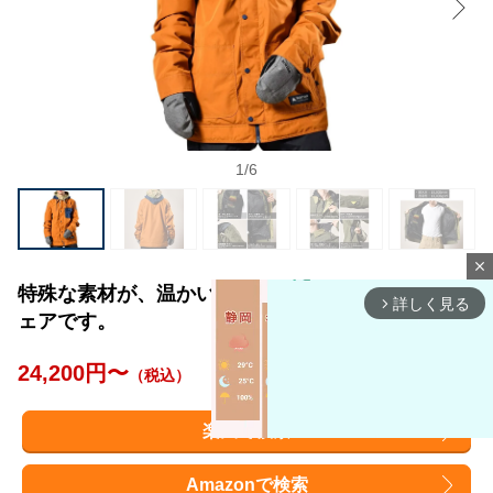
1
/
6
close
特殊な素材が、温かい空気を蓄えて湿気を逃がすウ
詳しく見る
arrow_forward_ios
ェアです。
24,200円〜
（税込）
楽天で検索
Amazonで検索