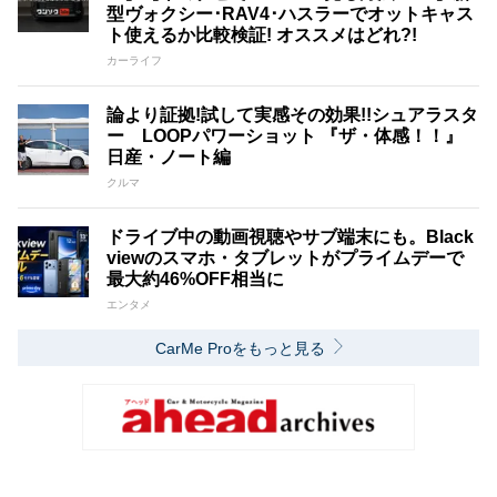
型ヴォクシー･RAV4･ハスラーでオットキャス
ト使えるか比較検証! オススメはどれ?!
カーライフ
論より証拠!試して実感その効果!!シュアラスタ
ー LOOPパワーショット 『ザ・体感！！』
日産・ノート編
クルマ
ドライブ中の動画視聴やサブ端末にも。Black
viewのスマホ・タブレットがプライムデーで
最大約46%OFF相当に
エンタメ
CarMe Proをもっと見る