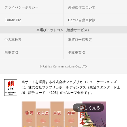
プライバシーポリシー
外部送信について
CarMe Pro
CarMe自動車保険
車選びドットコム（連携サービス）
中古車検索
車買取一括査定
廃車買取
事故車買取
© Fabrica Communications Co., LTD.
当サイトを運営する株式会社ファブリカコミュニケーションズ
は、株式会社ファブリカホールディングス（東証スタンダード上
場 証券コード：4193）のグループ会社です。
詳しく見る
arrow_forward_ios