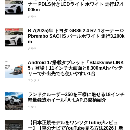
ナー PDLS付きLEDライト ホワイト 走行17,4
00km
クルマ
R.7(2025)年 トヨタ GR86 2.4 RZ 1オーナー O
Pbrembo SACHS パールホワイト 走行3,200k
m
クルマ
Android 17搭載タブレット「Blackview LINK
5」登場！11インチ大画面と8,300mAhバッテ
リーで外出先でも使いやすい1台
エンタメ
ランドクルーザー250を三様に魅せる18インチ
軽量鍛造ホイール｢A･LAP｣3銘柄紹介
クルマ
【日本正規モデルをワンソクTubeがレビュ
ー】【車のナビでYouTube見る方法2026】新