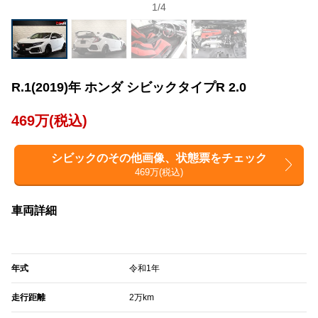
1
/
4
R.1(2019)年 ホンダ シビックタイプR 2.0
469万(税込)
シビックのその他画像、状態票をチェック
469万(税込)
車両詳細
年式
令和1年
走行距離
2万km