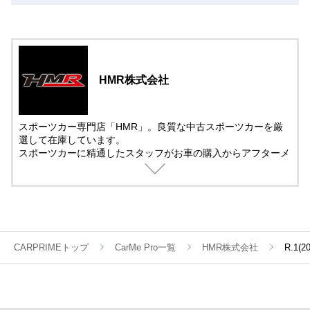
HMR株式会社
スポーツカー専門店「HMR」。良質な中古スポーツカーを厳
選して在庫しています。
スポーツカーに精通したスタッフがお車の購入からアフターメ
ンテナンス＆チューニングまでサポート。
中古車の販売では、動画を活用した車両紹介を取り入れていま
す。
遠方で車を観に来れない方でも安心して購入できるように細部
まで紹介しています。
CARPRIMEトップ
CarMe Pro一覧
HMR株式会社
R.1