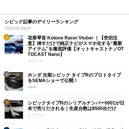
シビック記事のデイリーランキング
2026.08.09UP
花香琴音 Kotone Racer Vtuber ｜【売切注
意】挿すだけで純正ナビがスマホ化する“最新
アイテム”を徹底評価【オットキャストナノOT
TOCAST Nano】
カーライフ
ホンダ 次期シビック タイプRのプロトタイプ
をSEMAショーで公開！
国産車
シビックタイプRのシリアルナンバー0001が日
本で売りだされる｜生産台数は8500台だけ
ピックアップ