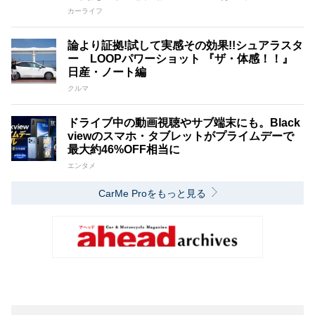
カーライフ
論より証拠!試して実感その効果!!シュアラスタ
ー LOOPパワーショット 『ザ・体感！！』
日産・ノート編
クルマ
ドライブ中の動画視聴やサブ端末にも。Black
viewのスマホ・タブレットがプライムデーで
最大約46%OFF相当に
エンタメ
CarMe Proをもっと見る