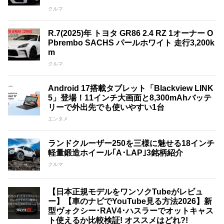
クルマ
R.7(2025)年 トヨタ GR86 2.4 RZ 1オーナー O
Pbrembo SACHS パールホワイト 走行3,200k
m
クルマ
Android 17搭載タブレット「Blackview LINK
5」登場！11インチ大画面と8,300mAhバッテ
リーで外出先でも使いやすい1台
エンタメ
ランドクルーザー250を三様に魅せる18インチ
軽量鍛造ホイール｢A･LAP｣3銘柄紹介
クルマ
【日本正規モデルをワンソクTubeがレビュ
ー】【車のナビでYouTube見る方法2026】新
型ヴォクシー･RAV4･ハスラーでオットキャス
ト使えるか比較検証! オススメはどれ?!