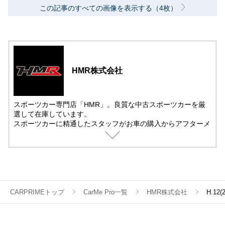
この記事のすべての画像を表示する（4枚）
HMR株式会社
スポーツカー専門店「HMR」。良質な中古スポーツカーを厳
選して在庫しています。
スポーツカーに精通したスタッフがお車の購入からアフターメ
ンテナンス＆チューニングまでサポート。
中古車の販売では、動画を活用した車両紹介を取り入れていま
す。
遠方で車を観に来れない方でも安心して購入できるように細部
まで紹介しています。
CARPRIMEトップ
CarMe Pro一覧
HMR株式会社
H.1