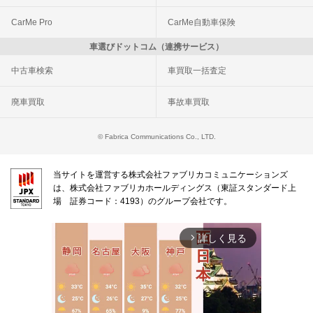
CarMe Pro
CarMe自動車保険
車選びドットコム（連携サービス）
中古車検索
車買取一括査定
廃車買取
事故車買取
© Fabrica Communications Co., LTD.
当サイトを運営する株式会社ファブリカコミュニケーションズ
は、株式会社ファブリカホールディングス（東証スタンダード上
場 証券コード：4193）のグループ会社です。
詳しく見る
arrow_forward_ios