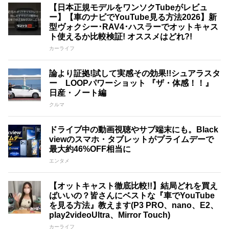
【日本正規モデルをワンソクTubeがレビュ
ー】【車のナビでYouTube見る方法2026】新
型ヴォクシー･RAV4･ハスラーでオットキャス
ト使えるか比較検証! オススメはどれ?!
カーライフ
論より証拠!試して実感その効果!!シュアラスタ
ー LOOPパワーショット 『ザ・体感！！』
日産・ノート編
クルマ
ドライブ中の動画視聴やサブ端末にも。Black
viewのスマホ・タブレットがプライムデーで
最大約46%OFF相当に
エンタメ
【オットキャスト徹底比較!!】結局どれを買え
ばいいの？皆さんにベストな『車でYouTube
を見る方法』教えます(P3 PRO、nano、E2、
play2videoUltra、Mirror Touch)
カーライフ