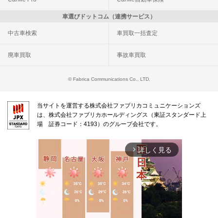
車選びドットコム（連携サービス）
中古車検索
車買取一括査定
廃車買取
事故車買取
© Fabrica Communications Co., LTD.
当サイトを運営する株式会社ファブリカコミュニケーションズ
は、株式会社ファブリカホールディングス（東証スタンダード上
場 証券コード：4193）のグループ会社です。
詳しく見る
arrow_forward_ios