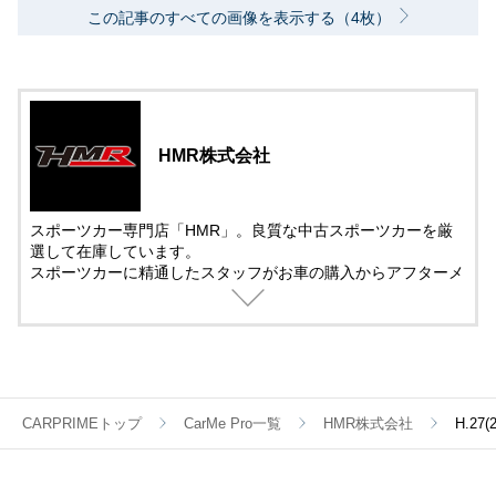
この記事のすべての画像を表示する（4枚）
HMR株式会社
スポーツカー専門店「HMR」。良質な中古スポーツカーを厳
選して在庫しています。
スポーツカーに精通したスタッフがお車の購入からアフターメ
ンテナンス＆チューニングまでサポート。
中古車の販売では、動画を活用した車両紹介を取り入れていま
す。
遠方で車を観に来れない方でも安心して購入できるように細部
まで紹介しています。
CARPRIMEトップ
CarMe Pro一覧
HMR株式会社
H.2