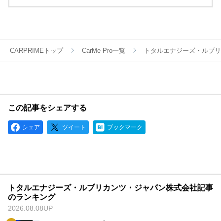
ポート。
そこで培ったテクノロジーは一般製品にも役立てられていま
す。
モータースポーツの情熱と興奮する感覚を呼び覚ましてくれる
ブランドとして、エルフの製品は世界中のお客様から信頼され
ています。
CARPRIMEトップ
CarMe Pro一覧
トタルエナジーズ・ルブリ
この記事をシェアする
シェア
ツイート
ブックマーク
トタルエナジーズ・ルブリカンツ・ジャパン株式会社記事
のランキング
2026.08.08UP