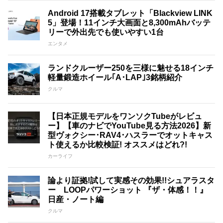
Android 17搭載タブレット「Blackview LINK
5」登場！11インチ大画面と8,300mAhバッテ
リーで外出先でも使いやすい1台
エンタメ
ランドクルーザー250を三様に魅せる18インチ
軽量鍛造ホイール｢A･LAP｣3銘柄紹介
クルマ
【日本正規モデルをワンソクTubeがレビュ
ー】【車のナビでYouTube見る方法2026】新
型ヴォクシー･RAV4･ハスラーでオットキャス
ト使えるか比較検証! オススメはどれ?!
カーライフ
論より証拠!試して実感その効果!!シュアラスタ
ー LOOPパワーショット 『ザ・体感！！』
日産・ノート編
クルマ