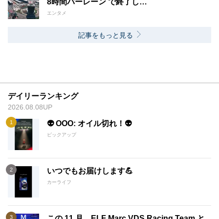
8時間バーレーン で終了し…
エンタメ
記事をもっと見る
デイリーランキング
2026.08.08UP
👽 OOO: オイル切れ！👽
ピックアップ
いつでもお届けします💪
カーライフ
この 11 月、ELF Marc VDS Racing Team と