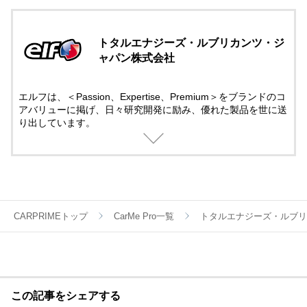
トタルエナジーズ・ルブリカンツ・ジ
ャパン株式会社
エルフは、＜Passion、Expertise、Premium＞をブランドのコ
アバリューに掲げ、日々研究開発に励み、優れた製品を世に送
り出しています。
モータースポーツには50年以上にも及び先進テクノロジーでサ
ポート。
そこで培ったテクノロジーは一般製品にも役立てられていま
す。
モータースポーツの情熱と興奮する感覚を呼び覚ましてくれる
ブランドとして、エルフの製品は世界中のお客様から信頼され
ています。
CARPRIMEトップ
CarMe Pro一覧
トタルエナジーズ・ルブリ
この記事をシェアする