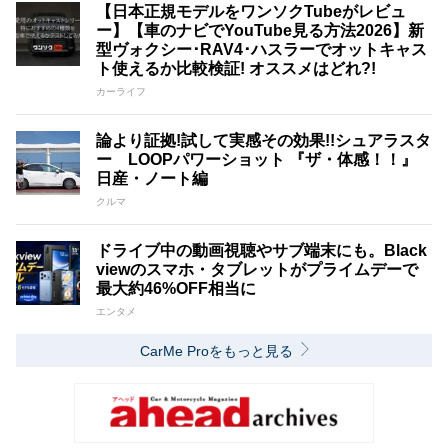
【日本正規モデルをワンソクTubeがレビュ
ー】【車のナビでYouTube見る方法2026】新
型ヴォクシー･RAV4･ハスラーでオットキャス
ト使えるか比較検証! オススメはどれ?!
カーライフ
論より証拠!試して実感その効果!!シュアラスタ
ー LOOPパワーショット 『ザ・体感！！』
日産・ノート編
クルマ
ドライブ中の動画視聴やサブ端末にも。Black
viewのスマホ・タブレットがプライムデーで
最大約46%OFF相当に
エンタメ
CarMe Proをもっと見る