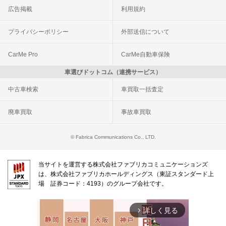
広告掲載
利用規約
プライバシーポリシー
外部送信について
CarMe Pro
CarMe自動車保険
車選びドットコム（連携サービス）
中古車検索
車買取一括査定
廃車買取
事故車買取
© Fabrica Communications Co., LTD.
当サイトを運営する株式会社ファブリカコミュニケーションズ
は、株式会社ファブリカホールディングス（東証スタンダード上
場 証券コード：4193）のグループ会社です。
詳しく見る
arrow_forward_ios