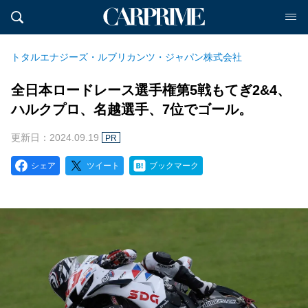
トタルエナジーズ・ルブリカンツ・ジャパン株式会社
全日本ロードレース選手権第5戦もてぎ2&4、
ハルクプロ、名越選手、7位でゴール。
更新日：2024.09.19
PR
シェア
ツイート
ブックマーク