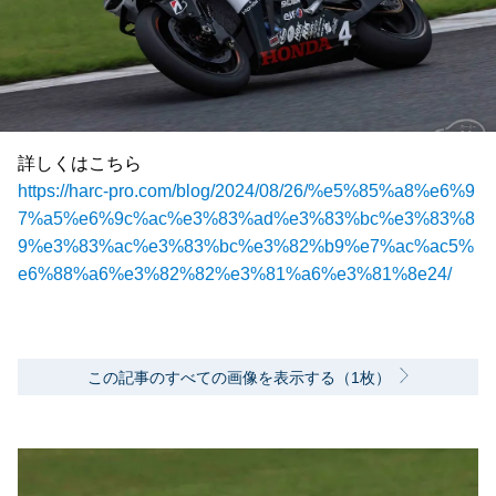
詳しくはこちら
https://harc-pro.com/blog/2024/08/26/%e5%85%a8%e6%9
7%a5%e6%9c%ac%e3%83%ad%e3%83%bc%e3%83%8
9%e3%83%ac%e3%83%bc%e3%82%b9%e7%ac%ac5%
e6%88%a6%e3%82%82%e3%81%a6%e3%81%8e24/
この記事のすべての画像を表示する（1枚）