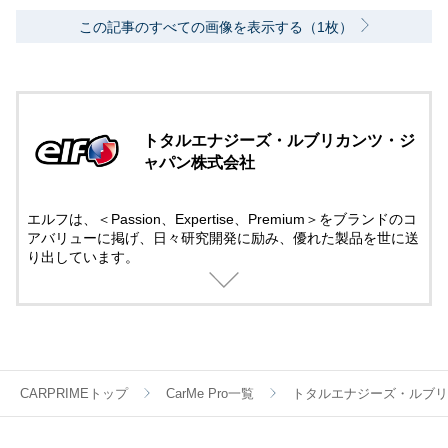
この記事のすべての画像を表示する（1枚）
トタルエナジーズ・ルブリカンツ・ジ
ャパン株式会社
エルフは、＜Passion、Expertise、Premium＞をブランドのコ
アバリューに掲げ、日々研究開発に励み、優れた製品を世に送
り出しています。
モータースポーツには50年以上にも及び先進テクノロジーでサ
ポート。
そこで培ったテクノロジーは一般製品にも役立てられていま
す。
モータースポーツの情熱と興奮する感覚を呼び覚ましてくれる
ブランドとして、エルフの製品は世界中のお客様から信頼され
ています。
CARPRIMEトップ
CarMe Pro一覧
トタルエナジーズ・ルブリ