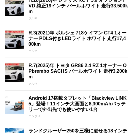
H.28(2016)年 レクサス RC F 5.0 オプションT
VD 純正19インチ パールホワイト 走行33,500k
m
クルマ
R.3(2021)年 ポルシェ 718ケイマン GT4 1オー
ナー PDLS付きLEDライト ホワイト 走行17,4
00km
クルマ
R.7(2025)年 トヨタ GR86 2.4 RZ 1オーナー O
Pbrembo SACHS パールホワイト 走行3,200k
m
クルマ
Android 17搭載タブレット「Blackview LINK
5」登場！11インチ大画面と8,300mAhバッテ
リーで外出先でも使いやすい1台
エンタメ
ランドクルーザー250を三様に魅せる18インチ