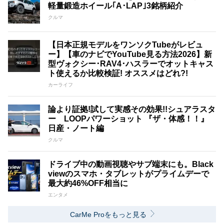
軽量鍛造ホイール｢A･LAP｣3銘柄紹介
クルマ
【日本正規モデルをワンソクTubeがレビュ
ー】【車のナビでYouTube見る方法2026】新
型ヴォクシー･RAV4･ハスラーでオットキャス
ト使えるか比較検証! オススメはどれ?!
カーライフ
論より証拠!試して実感その効果!!シュアラスタ
ー LOOPパワーショット 『ザ・体感！！』
日産・ノート編
クルマ
ドライブ中の動画視聴やサブ端末にも。Black
viewのスマホ・タブレットがプライムデーで
最大約46%OFF相当に
エンタメ
CarMe Proをもっと見る