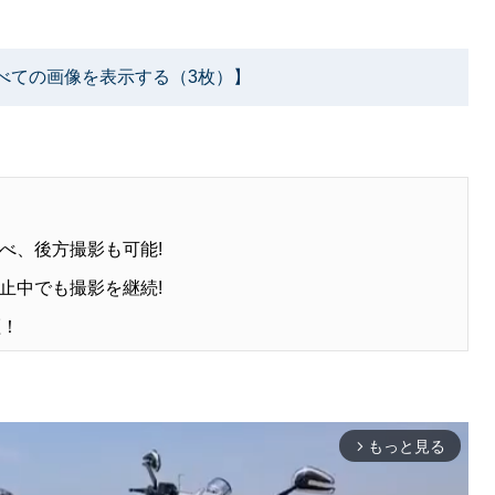
べての画像を表示する（3枚）】
べ、後方撮影も可能!
止中でも撮影を継続!
証！
もっと見る
arrow_forward_ios