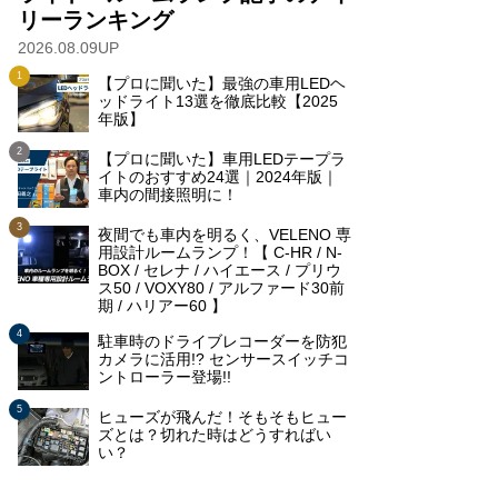
リーランキング
2026.08.09UP
【プロに聞いた】最強の車用LEDヘ
ッドライト13選を徹底比較【2025
年版】
【プロに聞いた】車用LEDテープラ
イトのおすすめ24選｜2024年版｜
車内の間接照明に！
夜間でも車内を明るく、VELENO 専
用設計ルームランプ！【 C-HR / N-
BOX / セレナ / ハイエース / プリウ
ス50 / VOXY80 / アルファード30前
期 / ハリアー60 】
駐車時のドライブレコーダーを防犯
カメラに活用!? センサースイッチコ
ントローラー登場!!
ヒューズが飛んだ！そもそもヒュー
ズとは？切れた時はどうすればい
い？