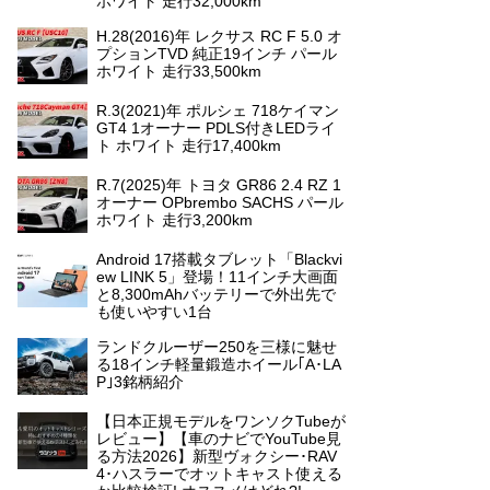
ホワイト 走行32,000km
H.28(2016)年 レクサス RC F 5.0 オ
プションTVD 純正19インチ パール
ホワイト 走行33,500km
R.3(2021)年 ポルシェ 718ケイマン
GT4 1オーナー PDLS付きLEDライ
ト ホワイト 走行17,400km
R.7(2025)年 トヨタ GR86 2.4 RZ 1
オーナー OPbrembo SACHS パール
ホワイト 走行3,200km
Android 17搭載タブレット「Blackvi
ew LINK 5」登場！11インチ大画面
と8,300mAhバッテリーで外出先で
も使いやすい1台
ランドクルーザー250を三様に魅せ
る18インチ軽量鍛造ホイール｢A･LA
P｣3銘柄紹介
【日本正規モデルをワンソクTubeが
レビュー】【車のナビでYouTube見
る方法2026】新型ヴォクシー･RAV
4･ハスラーでオットキャスト使える