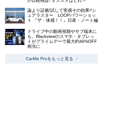
か比較検証! オススメはどれ?!
論より証拠!試して実感その効果!!シ
ュアラスター LOOPパワーショッ
ト 『ザ・体感！！』日産・ノート編
ドライブ中の動画視聴やサブ端末に
も。Blackviewのスマホ・タブレッ
トがプライムデーで最大約46%OFF
相当に
CarMe Proをもっと見る