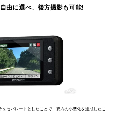
u
自由に選べ、後方撮影も可能!
t
e
カメラをセパレートとしたことで、双方の小型化を達成したこ