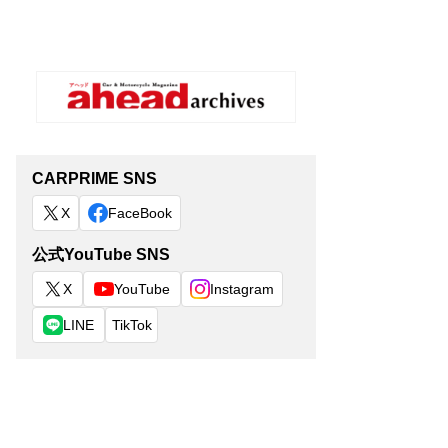
CARPRIME SNS
X
FaceBook
公式YouTube SNS
X
YouTube
Instagram
LINE
TikTok