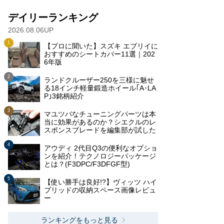
デイリーランキング
2026.08.06UP
【プロに聞いた】スズキ エブリイに
おすすめのシートカバー11選｜202
6年版
ランドクルーザー250を三様に魅せ
る18インチ軽量鍛造ホイール｢A･LA
P｣3銘柄紹介
マユツバなチューニングパーツは本
当に効果があるのか？シエクルのレ
スポンスブレードを編集部が試した
アウディ 2代目Q3の便利なオプショ
ンを紹介！テクノロジーパッケージ
とは？(F3DPC/F3DFGF型)
【使い勝手は良好!?】ヴィッツ ハイ
ブリッドの収納スペース画像レビュ
ー
ランキングをもっと見る