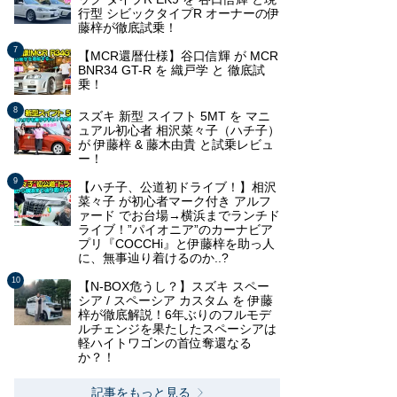
行型 シビックタイプR オーナーの伊
藤梓が徹底試乗！
【MCR還暦仕様】谷口信輝 が MCR
BNR34 GT-R を 織戸学 と 徹底試
乗！
スズキ 新型 スイフト 5MT を マニ
ュアル初心者 相沢菜々子（ハチ子）
が 伊藤梓 & 藤木由貴 と試乗レビュ
ー！
【ハチ子、公道初ドライブ！】相沢
菜々子 が初心者マーク付き アルフ
ァード でお台場→横浜までランチド
ライブ！”パイオニア”のカーナビア
プリ『COCCHi』と伊藤梓を助っ人
に、無事辿り着けるのか..?
【N-BOX危うし？】スズキ スペー
シア / スペーシア カスタム を 伊藤
梓が徹底解説！6年ぶりのフルモデ
ルチェンジを果たしたスペーシアは
軽ハイトワゴンの首位奪還なる
か？！
記事をもっと見る