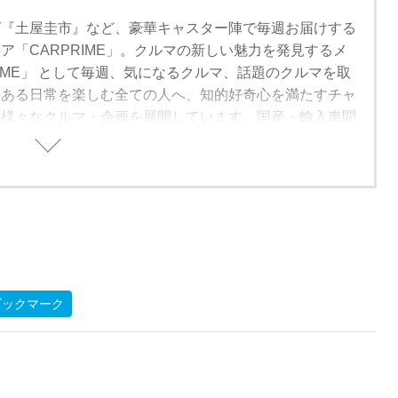
グ『土屋圭市』など、豪華キャスター陣で毎週お届けする
ア「CARPRIME」。クルマの新しい魅力を発見するメ
RIME」 として毎週、気になるクルマ、話題のクルマを取
のある日常を楽しむ全ての人へ、知的好奇心を満たすチャ
、様々なクルマ・企画を展開しています。国産・輸入車問
的な解説・レビューをしていきますので、ぜひチャンネル
すと幸いです。
ブックマーク