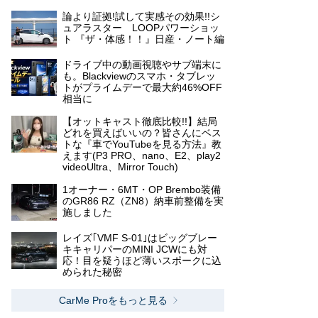
論より証拠!試して実感その効果!!シ
ュアラスター LOOPパワーショッ
ト 『ザ・体感！！』日産・ノート編
ドライブ中の動画視聴やサブ端末に
も。Blackviewのスマホ・タブレッ
トがプライムデーで最大約46%OFF
相当に
【オットキャスト徹底比較!!】結局
どれを買えばいいの？皆さんにベス
トな『車でYouTubeを見る方法』教
えます(P3 PRO、nano、E2、play2
videoUltra、Mirror Touch)
1オーナー・6MT・OP Brembo装備
のGR86 RZ（ZN8）納車前整備を実
施しました
レイズ｢VMF S-01｣はビッグブレー
キキャリパーのMINI JCWにも対
応！目を疑うほど薄いスポークに込
められた秘密
CarMe Proをもっと見る