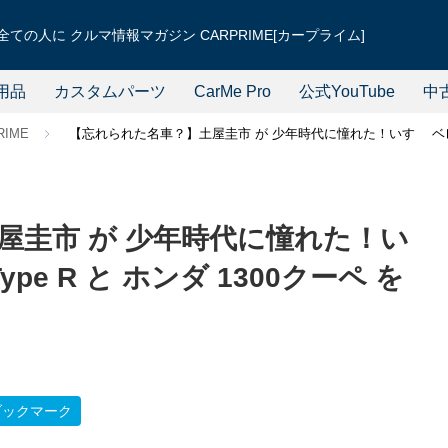
ての人に クルマ情報マガジン CARPRIME[カープライム]
用品
カスタムパーツ
CarMe Pro
公式YouTube
中
RIME
【忘れられた名車？】土屋圭市 が 少年時代に憧れた！いすゞ ベレット 1
屋圭市 が 少年時代に憧れた！い
ype R と ホンダ 1300クーペ を
ブックマーク