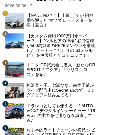
2026.08.06UP
【NA vs ND？！】土屋圭市 が 円熟
期を迎えた マツダ ロードスターを
振り返る！
【カスタム費用1000万円オーバ
ー？！】”シルビアの神様” 谷口信輝
が500馬力級のRB26エンジンを搭載
した オーナーこだわりの S15 シル
ビア を伊藤梓と辛口チェック！！
トヨタ GR試乗会に潜入！新たなGR
SPORT「アクア」「ヤリスクロ
ス」を紹介
相沢菜々子、七瀬なな、南実千晴が
ライブ配信中にSecretlabのゲーミン
グチェアを組み立てる！
ドラレコとしても使える！？AUTO-
VOXのデジタルインナーミラー『T9
Pro』の実力を七瀬ななが調査して
みた
お手本的ライトチューンの初代 シビ
ック タイプR EK9 を 谷口信輝 と現