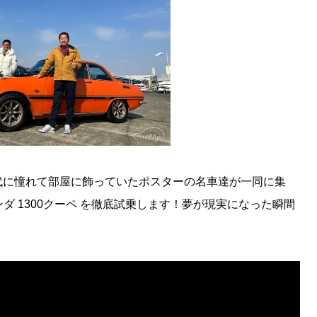
代に憧れて部屋に飾っていたポスターの名車達が一同に集
と ホンダ 1300クーペ を徹底試乗します！夢が現実になった瞬間