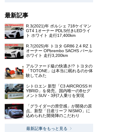
最新記事
R.3(2021)年 ポルシェ 718ケイマン
GT4 1オーナー PDLS付きLEDライ
ト ホワイト 走行17,400km
R.7(2025)年 トヨタ GR86 2.4 RZ 1
オーナー OPbrembo SACHS パール
ホワイト 走行3,200km
アルファード級の快適さ!? トヨタの
「TOTONE」は本当に眠れるのか体
験してみた
シトロエン 新型「C3 AIRCROSS H
YBRID」を発売。国内唯一のBセグ
メントSUV・3列7人乗りを実現
「グライダーの滑空感」が開発の原
点。新型「日産リーフ NISMO」に
込められた開発陣のこだわり
最新記事をもっと見る