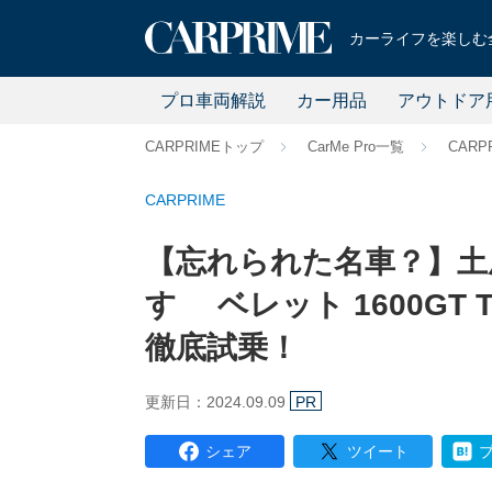
カーライフを楽しむ全
プロ車両解説
カー用品
アウトドア
CARPRIMEトップ
CarMe Pro一覧
CARP
CARPRIME
【忘れられた名車？】土
すゞ ベレット 1600GT T
徹底試乗！
更新日：2024.09.09
PR
シェア
ツイート