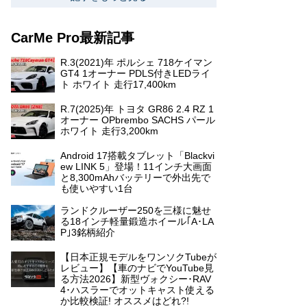
CarMe Pro最新記事
R.3(2021)年 ポルシェ 718ケイマン
GT4 1オーナー PDLS付きLEDライ
ト ホワイト 走行17,400km
R.7(2025)年 トヨタ GR86 2.4 RZ 1
オーナー OPbrembo SACHS パール
ホワイト 走行3,200km
Android 17搭載タブレット「Blackvi
ew LINK 5」登場！11インチ大画面
と8,300mAhバッテリーで外出先で
も使いやすい1台
ランドクルーザー250を三様に魅せ
る18インチ軽量鍛造ホイール｢A･LA
P｣3銘柄紹介
【日本正規モデルをワンソクTubeが
レビュー】【車のナビでYouTube見
る方法2026】新型ヴォクシー･RAV
4･ハスラーでオットキャスト使える
か比較検証! オススメはどれ?!