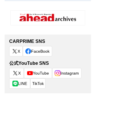
CARPRIME SNS
X
FaceBook
公式YouTube SNS
X
YouTube
Instagram
LINE
TikTok