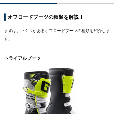
ダート走行、林道・長距離ツーリング向きのオフ
ロードブーツ3足
モトクロスレースメイン、ダート走行向きのオフ
オフロードブーツの種類を解説！
ロードブーツ5足
まずは、いくつかあるオフロードブーツの種類を紹介しま
沼地・砂地などの悪路走行向きのオフロードブー
ツ3足
す。
岩場など高低差のある場所向きのオフロードブー
ツ3足
トライアルブーツ
【毎日更新】Amazonおすすめのオフロードブー
ツランキングTOP10
シーン別に適したオフロードブーツを選び、快適
なバイクライフを楽しもう！