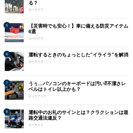
る？
カーライフ
【災害時でも安心！】車に備える防災アイテム
6選
カーライフ
運転するときのちょっとした”イライラ”を解消
カーライフ
うぅ…パソコンのキーボードは汚い⁉不潔さレ
ベルはトイレ以上かも？
ピックアップ
運転中のお礼のサインとは？クラクションは道
路交通法違反？
カーライフ