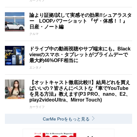
カーライフ
論より証拠!試して実感その効果!!シュアラスタ
ー LOOPパワーショット 『ザ・体感！！』
日産・ノート編
クルマ
ドライブ中の動画視聴やサブ端末にも。Black
viewのスマホ・タブレットがプライムデーで
最大約46%OFF相当に
エンタメ
【オットキャスト徹底比較!!】結局どれを買え
ばいいの？皆さんにベストな『車でYouTube
を見る方法』教えます(P3 PRO、nano、E2、
play2videoUltra、Mirror Touch)
カーライフ
CarMe Proをもっと見る