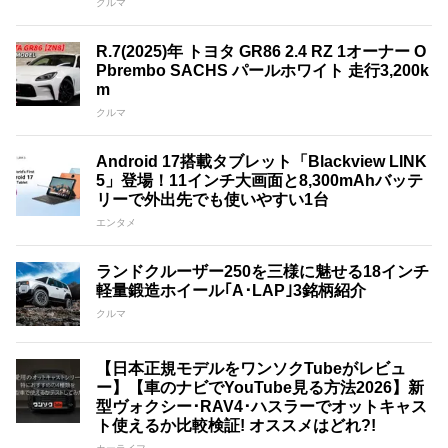
クルマ
R.7(2025)年 トヨタ GR86 2.4 RZ 1オーナー O
Pbrembo SACHS パールホワイト 走行3,200k
m
クルマ
Android 17搭載タブレット「Blackview LINK
5」登場！11インチ大画面と8,300mAhバッテ
リーで外出先でも使いやすい1台
エンタメ
ランドクルーザー250を三様に魅せる18インチ
軽量鍛造ホイール｢A･LAP｣3銘柄紹介
クルマ
【日本正規モデルをワンソクTubeがレビュ
ー】【車のナビでYouTube見る方法2026】新
型ヴォクシー･RAV4･ハスラーでオットキャス
ト使えるか比較検証! オススメはどれ?!