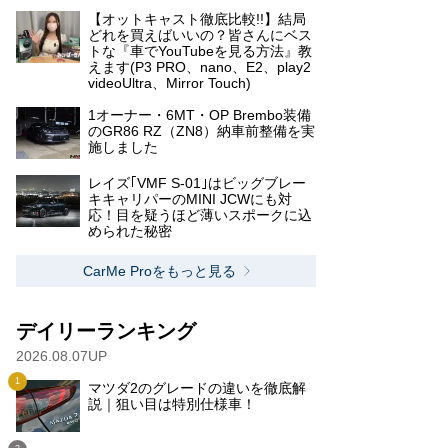
【オットキャスト徹底比較!!】結局
どれを買えばいいの？皆さんにベス
トな『車でYouTubeを見る方法』教
えます(P3 PRO、nano、E2、play2
videoUltra、Mirror Touch)
1オーナー・6MT・OP Brembo装備
のGR86 RZ（ZN8）納車前整備を実
施しました
レイズ｢VMF S-01｣はビッグブレー
キキャリパーのMINI JCWにも対
応！目を疑うほど薄いスポークに込
められた秘密
CarMe Proをもっと見る
デイリーランキング
2026.08.07UP
マツダ2のグレードの違いを徹底解
説｜狙い目は特別仕様車！