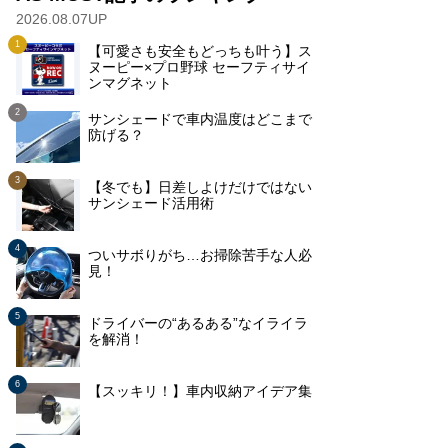
2026.08.07UP
【可愛さも安全もどっちも叶う】ス
ヌーピー×プロ野球 セーフティサイ
ンマグネット
サンシェードで車内温度はどこまで
防げる？
【冬でも】日差しよけだけではない
サンシェード活用術
ついサボりがち…お掃除苦手な人必
見！
ドライバーの“あるある”なイライラ
を解消！
【スッキリ！】車内収納アイデア集