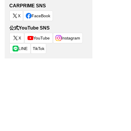
CARPRIME SNS
X
FaceBook
公式YouTube SNS
X
YouTube
Instagram
LINE
TikTok