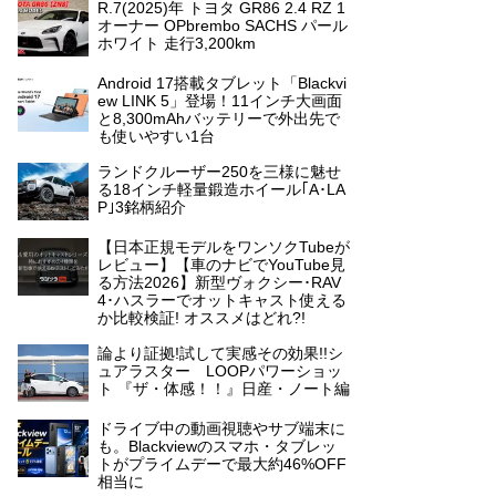
R.7(2025)年 トヨタ GR86 2.4 RZ 1
オーナー OPbrembo SACHS パール
ホワイト 走行3,200km
Android 17搭載タブレット「Blackvi
ew LINK 5」登場！11インチ大画面
と8,300mAhバッテリーで外出先で
も使いやすい1台
ランドクルーザー250を三様に魅せ
る18インチ軽量鍛造ホイール｢A･LA
P｣3銘柄紹介
【日本正規モデルをワンソクTubeが
レビュー】【車のナビでYouTube見
る方法2026】新型ヴォクシー･RAV
4･ハスラーでオットキャスト使える
か比較検証! オススメはどれ?!
論より証拠!試して実感その効果!!シ
ュアラスター LOOPパワーショッ
ト 『ザ・体感！！』日産・ノート編
ドライブ中の動画視聴やサブ端末に
も。Blackviewのスマホ・タブレッ
トがプライムデーで最大約46%OFF
相当に