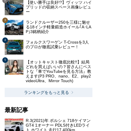
【使い勝手は良好!?】ヴィッツ ハイ
ブリッドの収納スペース画像レビュ
ー
ランドクルーザー250を三様に魅せ
る18インチ軽量鍛造ホイール｢A･LA
P｣3銘柄紹介
フォルクスワーゲン T-Crossを3人
のプロが徹底試乗レビュー！
【オットキャスト徹底比較!!】結局
どれを買えばいいの？皆さんにベス
トな『車でYouTubeを見る方法』教
えます(P3 PRO、nano、E2、play2
videoUltra、Mirror Touch)
ランキングをもっと見る
最新記事
R.3(2021)年 ポルシェ 718ケイマン
GT4 1オーナー PDLS付きLEDライ
ト ホワイト 走行17,400km