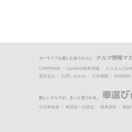
クルマ情報マ
カーライフを楽しむ全ての人に
CARPRIME
CarMe自動車保険
カスタムCarM
運営会社
お問い合わせ
広告掲載
利用規約
欲しいクルマが、きっと見つかる。
中古車検索
車買取一括査定
廃車買取
事故