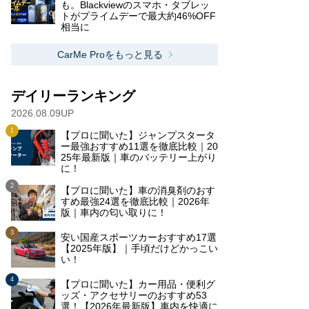
も。Blackviewのスマホ・タブレッ
トがプライムデーで最大約46%OFF
相当に
CarMe Proをもっと見る
デイリーランキング
2026.08.09UP
【プロに聞いた】ジャンプスタータ
ー最強おすすめ11選を徹底比較｜20
25年最新版｜車のバッテリー上がり
に！
【プロに聞いた】車の消臭剤のおす
すめ最強24選を徹底比較｜2026年
版｜車内の匂い取りに！
安い国産スポーツカーおすすめ17選
【2025年版】｜手頃だけどかっこい
い！
【プロに聞いた】カー用品・便利グ
ッズ・アクセサリーのおすすめ53
選！【2026年最新版】車内を快適に