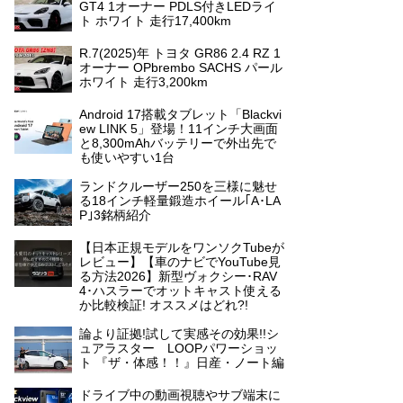
GT4 1オーナー PDLS付きLEDライ
ト ホワイト 走行17,400km
R.7(2025)年 トヨタ GR86 2.4 RZ 1
オーナー OPbrembo SACHS パール
ホワイト 走行3,200km
Android 17搭載タブレット「Blackvi
ew LINK 5」登場！11インチ大画面
と8,300mAhバッテリーで外出先で
も使いやすい1台
ランドクルーザー250を三様に魅せ
る18インチ軽量鍛造ホイール｢A･LA
P｣3銘柄紹介
【日本正規モデルをワンソクTubeが
レビュー】【車のナビでYouTube見
る方法2026】新型ヴォクシー･RAV
4･ハスラーでオットキャスト使える
か比較検証! オススメはどれ?!
論より証拠!試して実感その効果!!シ
ュアラスター LOOPパワーショッ
ト 『ザ・体感！！』日産・ノート編
ドライブ中の動画視聴やサブ端末に