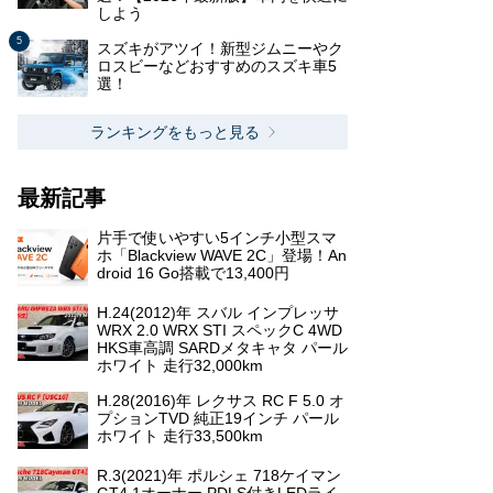
しよう
スズキがアツイ！新型ジムニーやク
ロスビーなどおすすめのスズキ車5
選！
ランキングをもっと見る
最新記事
片手で使いやすい5インチ小型スマ
ホ「Blackview WAVE 2C」登場！An
droid 16 Go搭載で13,400円
H.24(2012)年 スバル インプレッサ
WRX 2.0 WRX STI スペックC 4WD
HKS車高調 SARDメタキャタ パール
ホワイト 走行32,000km
H.28(2016)年 レクサス RC F 5.0 オ
プションTVD 純正19インチ パール
ホワイト 走行33,500km
R.3(2021)年 ポルシェ 718ケイマン