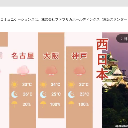
コミュニケーションズは、株式会社ファブリカホールディングス（東証スタンダード
詳
arrow_forward_ios