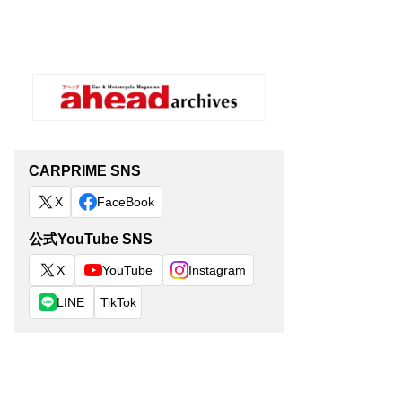
CARPRIME SNS
X
FaceBook
公式YouTube SNS
X
YouTube
Instagram
LINE
TikTok