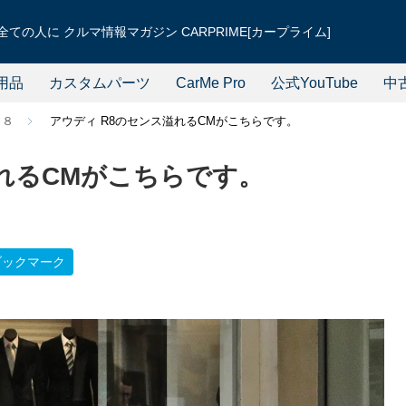
ての人に クルマ情報マガジン CARPRIME[カープライム]
用品
カスタムパーツ
CarMe Pro
公式YouTube
中
Ｒ８
アウディ R8のセンス溢れるCMがこちらです。
溢れるCMがこちらです。
ブックマーク