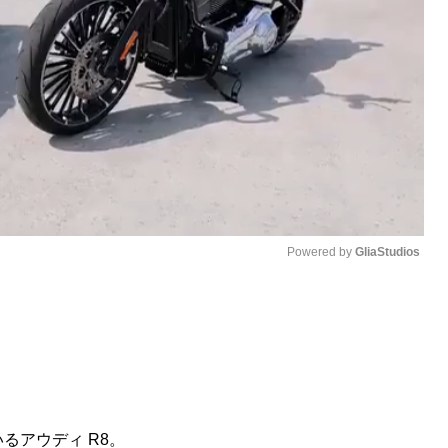
Powered by 
GliaStudios
M
u
t
e
るアウディ R8。