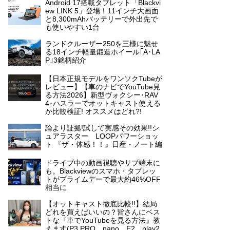
Android 17搭載タブレット「Blackvi
ew LINK 5」登場！11インチ大画面
と8,300mAhバッテリーで外出先で
も使いやすい1台
ランドクルーザー250を三様に魅せ
る18インチ軽量鍛造ホイール｢A･LA
P｣3銘柄紹介
【日本正規モデルをワンソクTubeが
レビュー】【車のナビでYouTube見
る方法2026】新型ヴォクシー･RAV
4･ハスラーでオットキャスト使える
か比較検証! オススメはどれ?!
論より証拠!試して実感その効果!!シ
ュアラスター LOOPパワーショッ
ト 『ザ・体感！！』日産・ノート編
ドライブ中の動画視聴やサブ端末に
も。Blackviewのスマホ・タブレッ
トがプライムデーで最大約46%OFF
相当に
【オットキャスト徹底比較!!】結局
どれを買えばいいの？皆さんにベス
トな『車でYouTubeを見る方法』教
えます(P3 PRO、nano、E2、play2