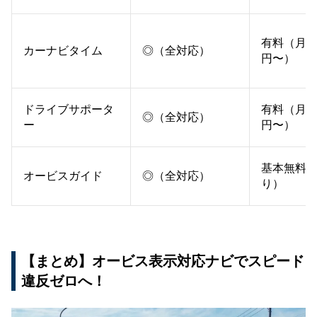
有料（月55
カーナビタイム
◎（全対応）
円〜）
ドライブサポータ
有料（月40
◎（全対応）
ー
円〜）
基本無料
オービスガイド
◎（全対応）
り）
【まとめ】オービス表示対応ナビでスピード
違反ゼロへ！