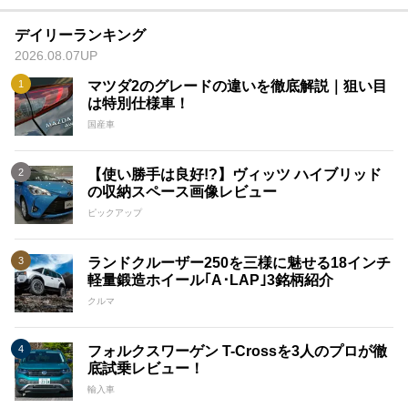
デイリーランキング
2026.08.07UP
マツダ2のグレードの違いを徹底解説｜狙い目
は特別仕様車！
国産車
【使い勝手は良好!?】ヴィッツ ハイブリッド
の収納スペース画像レビュー
ピックアップ
ランドクルーザー250を三様に魅せる18インチ
軽量鍛造ホイール｢A･LAP｣3銘柄紹介
クルマ
フォルクスワーゲン T-Crossを3人のプロが徹
底試乗レビュー！
輸入車