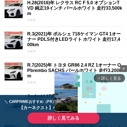
H.28(2016)年 レクサス RC F 5.0 オプションT
VD 純正19インチ パールホワイト 走行33,500k
m
クルマ
R.3(2021)年 ポルシェ 718ケイマン GT4 1オー
ナー PDLS付きLEDライト ホワイト 走行17,4
00km
クルマ
R.7(2025)年 トヨタ GR86 2.4 RZ 1オーナー O
close
Pbrembo SACHS パールホワイト 走行3,200k
m
詳しく見る
arrow_forward_ios
クルマ
Android 17搭載タブレット「Blackview LINK
5」登場！11インチ大画面と8,300mAhバッテ
＼ CARPRIMEおすすめ（PR） ／
ディーラーで手放すのはもったいない！
リーで外出先でも使いやすい1台
【カーネクスト】ならどんなクルマも高価買取
エンタメ
詳しく見てみる