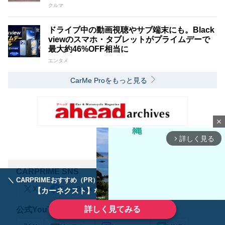
クルマ
ドライブ中の動画視聴やサブ端末にも。Black
viewのスマホ・タブレットがプライムデーで
最大約46%OFF相当に
エンタメ
CarMe Proをもっと見る
close
詳しく見る
arrow_forward_ios
CARPRIME SNS
＼ CARPRIMEおすすめ（PR） ／
ディーラーで手放すのはもったいない！
X
FaceBook
【カーネクスト】ならどんなクルマも高価買取
詳しく見てみる
公式YouTube SNS