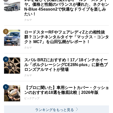
ヤ。価格と性能のバランスが優れた、ネクセン
N-Blue 4Season2で快適なドライブを楽しみ
たい！
クルマ
ロードスターRFやフェアレディZとの相性抜
群？コンチネンタルタイヤ「マックス・コンタ
クト MC7」を山田弘樹がレポート！
クルマ
スバル BRZにおすすめ！17／18インチホイー
ル「ボルクレーシングCE28N-plus」に新色ブ
ロンズアルマイトが登場
クルマ
【プロに聞いた】車用シートカバー・クッショ
ンのおすすめ18選を徹底比較｜2026年版
ピックアップ
ランキングをもっと見る