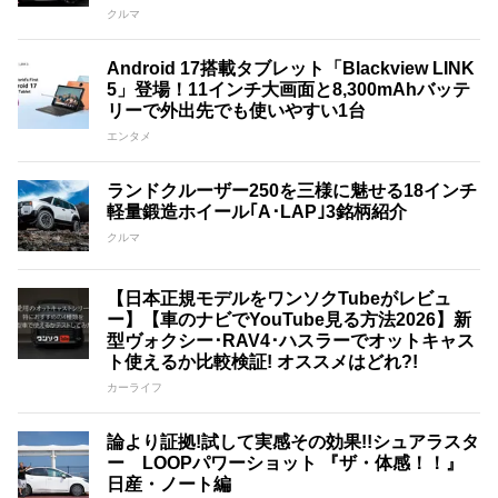
クルマ
Android 17搭載タブレット「Blackview LINK
5」登場！11インチ大画面と8,300mAhバッテ
リーで外出先でも使いやすい1台
エンタメ
ランドクルーザー250を三様に魅せる18インチ
軽量鍛造ホイール｢A･LAP｣3銘柄紹介
クルマ
【日本正規モデルをワンソクTubeがレビュ
ー】【車のナビでYouTube見る方法2026】新
型ヴォクシー･RAV4･ハスラーでオットキャス
ト使えるか比較検証! オススメはどれ?!
カーライフ
論より証拠!試して実感その効果!!シュアラスタ
ー LOOPパワーショット 『ザ・体感！！』
日産・ノート編