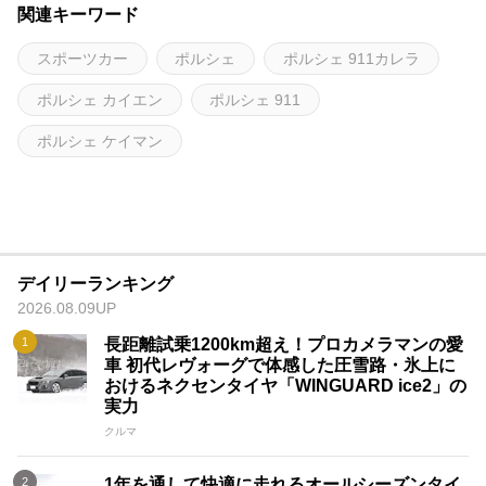
関連キーワード
スポーツカー
ポルシェ
ポルシェ 911カレラ
ポルシェ カイエン
ポルシェ 911
ポルシェ ケイマン
デイリーランキング
2026.08.09UP
長距離試乗1200km超え！プロカメラマンの愛
車 初代レヴォーグで体感した圧雪路・氷上に
おけるネクセンタイヤ「WINGUARD ice2」の
実力
クルマ
1年を通して快適に走れるオールシーズンタイ