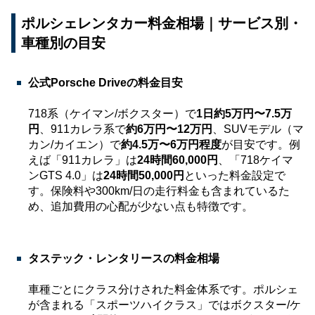
ポルシェレンタカー料金相場｜サービス別・
車種別の目安
公式Porsche Driveの料金目安
718系（ケイマン/ボクスター）で
1日約5万円〜7.5万
円
、911カレラ系で
約6万円〜12万円
、SUVモデル（マ
カン/カイエン）で
約4.5万〜6万円程度
が目安です。例
えば「911カレラ」は
24時間60,000円
、「718ケイマ
ンGTS 4.0」は
24時間50,000円
といった料金設定で
す。保険料や300km/日の走行料金も含まれているた
め、追加費用の心配が少ない点も特徴です。
タステック・レンタリースの料金相場
車種ごとにクラス分けされた料金体系です。ポルシェ
が含まれる「スポーツハイクラス」ではボクスター/ケ