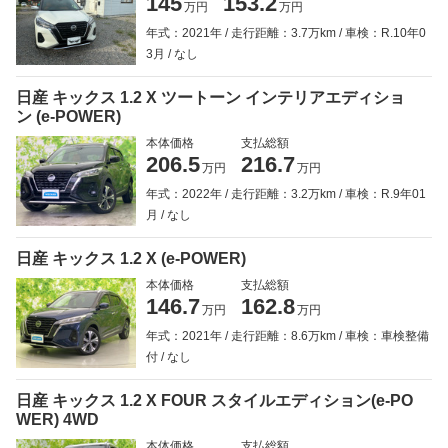
145
153.2
万円
万円
年式：2021年
走行距離：3.7万km
車検：R.10年0
3月
なし
日産 キックス 1.2 X ツートーン インテリアエディショ
ン (e-POWER)
本体価格
支払総額
206.5
216.7
万円
万円
年式：2022年
走行距離：3.2万km
車検：R.9年01
月
なし
日産 キックス 1.2 X (e-POWER)
本体価格
支払総額
146.7
162.8
万円
万円
年式：2021年
走行距離：8.6万km
車検：車検整備
付
なし
日産 キックス 1.2 X FOUR スタイルエディション(e-PO
WER) 4WD
本体価格
支払総額