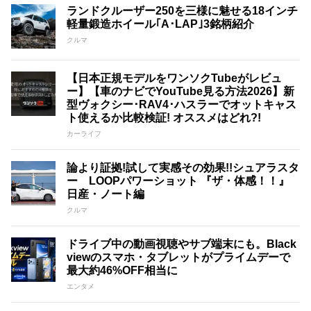
ランドクルーザー250を三様に魅せる18インチ
軽量鍛造ホイール｢A･LAP｣3銘柄紹介
クルマ
【日本正規モデルをワンソクTubeがレビュ
ー】【車のナビでYouTube見る方法2026】新
型ヴォクシー･RAV4･ハスラーでオットキャス
ト使えるか比較検証! オススメはどれ?!
カーライフ
論より証拠!試して実感その効果!!シュアラスタ
ー LOOPパワーショット 『ザ・体感！！』
日産・ノート編
クルマ
ドライブ中の動画視聴やサブ端末にも。Black
viewのスマホ・タブレットがプライムデーで
最大約46%OFF相当に
エンタメ