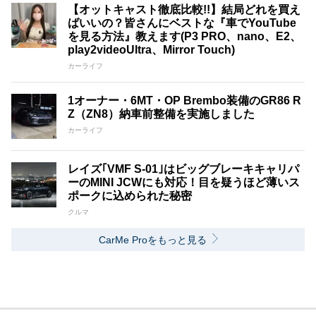
【オットキャスト徹底比較!!】結局どれを買え
ばいいの？皆さんにベストな『車でYouTube
を見る方法』教えます(P3 PRO、nano、E2、
play2videoUltra、Mirror Touch)
カーライフ
1オーナー・6MT・OP Brembo装備のGR86 R
Z（ZN8）納車前整備を実施しました
カーライフ
レイズ｢VMF S-01｣はビッグブレーキキャリパ
ーのMINI JCWにも対応！目を疑うほど薄いス
ポークに込められた秘密
クルマ
CarMe Proをもっと見る