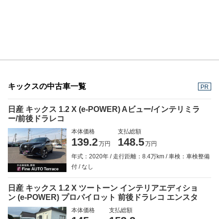
キックスの中古車一覧
PR
日産 キックス 1.2 X (e-POWER) Aビュー/インテリミラ
ー/前後ドラレコ
本体価格
支払総額
139.2
148.5
万円
万円
年式：2020年
走行距離：8.4万km
車検：車検整備
付
なし
日産 キックス 1.2 X ツートーン インテリアエディショ
ン (e-POWER) プロパイロット 前後ドラレコ エンスタ
本体価格
支払総額