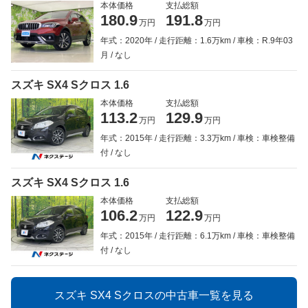
本体価格
支払総額
180.9
191.8
万円
万円
年式：2020年
走行距離：1.6万km
車検：R.9年03
月
なし
スズキ SX4 Sクロス 1.6
本体価格
支払総額
113.2
129.9
万円
万円
年式：2015年
走行距離：3.3万km
車検：車検整備
付
なし
スズキ SX4 Sクロス 1.6
本体価格
支払総額
106.2
122.9
万円
万円
年式：2015年
走行距離：6.1万km
車検：車検整備
付
なし
スズキ SX4 Sクロスの中古車一覧を見る