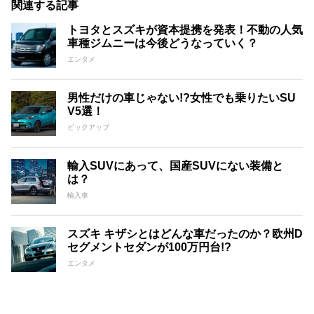
関連する記事
トヨタとスズキが資本提携を発表！不動の人気
車種ジムニーは今後どうなっていく？
エンタメ
男性だけの車じゃない!?女性でも乗りたいSU
V5選！
ピックアップ
輸入SUVにあって、国産SUVにない装備と
は？
輸入車
スズキ キザシとはどんな車だったのか？欧州D
セグメントセダンが100万円台!?
エンタメ