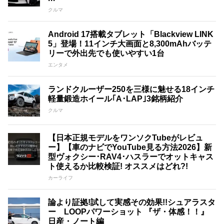
クルマ
Android 17搭載タブレット「Blackview LINK
5」登場！11インチ大画面と8,300mAhバッテ
リーで外出先でも使いやすい1台
エンタメ
ランドクルーザー250を三様に魅せる18インチ
軽量鍛造ホイール｢A･LAP｣3銘柄紹介
クルマ
【日本正規モデルをワンソクTubeがレビュ
ー】【車のナビでYouTube見る方法2026】新
型ヴォクシー･RAV4･ハスラーでオットキャス
ト使えるか比較検証! オススメはどれ?!
カーライフ
論より証拠!試して実感その効果!!シュアラスタ
ー LOOPパワーショット 『ザ・体感！！』
日産・ノート編