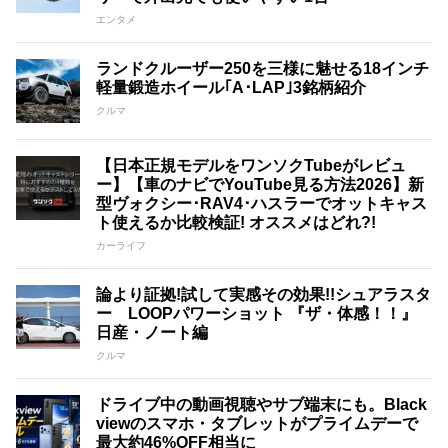
エンタメ
ランドクルーザー250を三様に魅せる18インチ
軽量鍛造ホイール｢A･LAP｣3銘柄紹介
クルマ
【日本正規モデルをワンソクTubeがレビュ
ー】【車のナビでYouTube見る方法2026】新
型ヴォクシー･RAV4･ハスラーでオットキャス
ト使えるか比較検証! オススメはどれ?!
カーライフ
論より証拠!試して実感その効果!!シュアラスタ
ー LOOPパワーショット 『ザ・体感！！』
日産・ノート編
クルマ
ドライブ中の動画視聴やサブ端末にも。Black
viewのスマホ・タブレットがプライムデーで
最大約46%OFF相当に