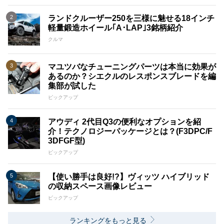
ランドクルーザー250を三様に魅せる18インチ
軽量鍛造ホイール｢A･LAP｣3銘柄紹介
クルマ
マユツバなチューニングパーツは本当に効果が
あるのか？シエクルのレスポンスブレードを編
集部が試した
ピックアップ
アウディ 2代目Q3の便利なオプションを紹
介！テクノロジーパッケージとは？(F3DPC/F
3DFGF型)
ピックアップ
【使い勝手は良好!?】ヴィッツ ハイブリッド
の収納スペース画像レビュー
ピックアップ
ランキングをもっと見る