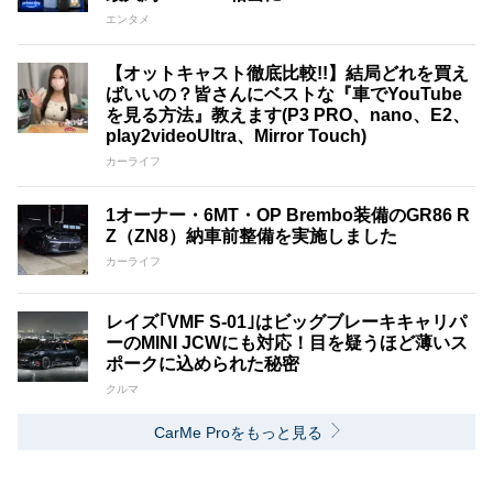
エンタメ
【オットキャスト徹底比較!!】結局どれを買え
ばいいの？皆さんにベストな『車でYouTube
を見る方法』教えます(P3 PRO、nano、E2、
play2videoUltra、Mirror Touch)
カーライフ
1オーナー・6MT・OP Brembo装備のGR86 R
Z（ZN8）納車前整備を実施しました
カーライフ
レイズ｢VMF S-01｣はビッグブレーキキャリパ
ーのMINI JCWにも対応！目を疑うほど薄いス
ポークに込められた秘密
クルマ
CarMe Proをもっと見る