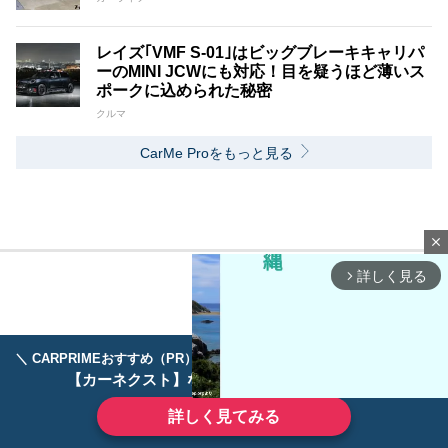
レイズ｢VMF S-01｣はビッグブレーキキャリパ
ーのMINI JCWにも対応！目を疑うほど薄いス
ポークに込められた秘密
クルマ
CarMe Proをもっと見る
close
詳しく見る
arrow_forward_ios
＼ CARPRIMEおすすめ（PR） ／
ディーラーで手放すのはもったいない！
【カーネクスト】ならどんなクルマも高価買取
詳しく見てみる