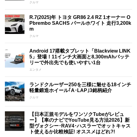
クルマ
R.7(2025)年 トヨタ GR86 2.4 RZ 1オーナー O
Pbrembo SACHS パールホワイト 走行3,200k
m
クルマ
Android 17搭載タブレット「Blackview LINK
5」登場！11インチ大画面と8,300mAhバッテ
リーで外出先でも使いやすい1台
エンタメ
ランドクルーザー250を三様に魅せる18インチ
軽量鍛造ホイール｢A･LAP｣3銘柄紹介
クルマ
【日本正規モデルをワンソクTubeがレビュ
ー】【車のナビでYouTube見る方法2026】新
型ヴォクシー･RAV4･ハスラーでオットキャス
ト使えるか比較検証! オススメはどれ?!