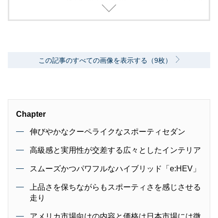
外モーターショー取材を実施。レース経験あ
り。毎月1回のSA/PAの食べ歩き取材を10年ほ
ど継続中。日本自動車ジャーナリスト協会（AJ
AJ）会員 自動車技術会会員 環境社会検定試
験（ECO検定）
この記事のすべての画像を表示する（9枚）
Chapter
伸びやかなクーペライクなスポーティセダン
高級感と実用性が交差する広々としたインテリア
スムーズかつパワフルなハイブリッド「e:HEV」
上品さを保ちながらもスポーティさを感じさせる
走り
アメリカ市場向けの内容と価格は日本市場には微