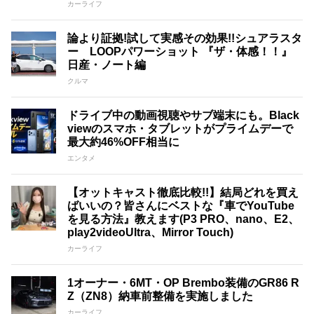
カーライフ
論より証拠!試して実感その効果!!シュアラスタ
ー LOOPパワーショット 『ザ・体感！！』
日産・ノート編
クルマ
ドライブ中の動画視聴やサブ端末にも。Black
viewのスマホ・タブレットがプライムデーで
最大約46%OFF相当に
エンタメ
【オットキャスト徹底比較!!】結局どれを買え
ばいいの？皆さんにベストな『車でYouTube
を見る方法』教えます(P3 PRO、nano、E2、
play2videoUltra、Mirror Touch)
カーライフ
1オーナー・6MT・OP Brembo装備のGR86 R
Z（ZN8）納車前整備を実施しました
カーライフ