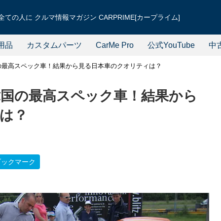
ての人に クルマ情報マガジン CARPRIME[カープライム]
用品
カスタムパーツ
CarMe Pro
公式YouTube
中
国の最高スペック車！結果から見る日本車のクオリティは？
s韓国の最高スペック車！結果から
は？
ブックマーク