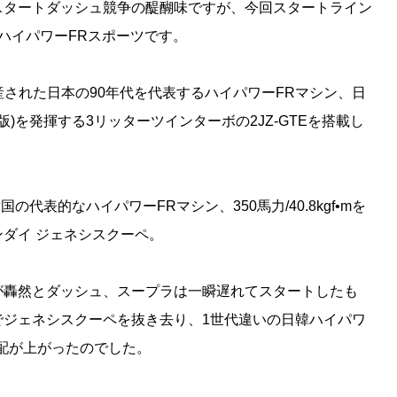
スタートダッシュ競争の醍醐味ですが、今回スタートライン
ハイパワーFRスポーツです。
生産された日本の90年代を代表するハイパワーFRマシン、日
海外版)を発揮する3リッターツインターボの2JZ-GTEを搭載し
の代表的なハイパワーFRマシン、350馬力/40.8kgf•mを
ダイ ジェネシスクーペ。
が轟然とダッシュ、スープラは一瞬遅れてスタートしたも
でジェネシスクーペを抜き去り、1世代違いの日韓ハイパワ
配が上がったのでした。