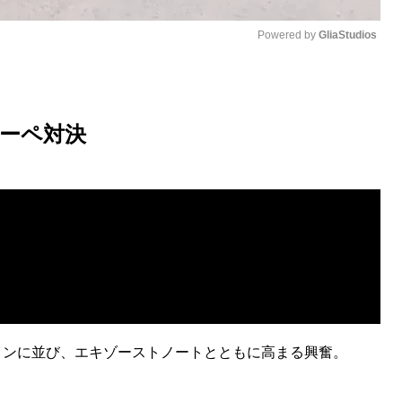
Powered by 
GliaStudios
M
u
クーペ対決
t
e
インに並び、エキゾーストノートとともに高まる興奮。