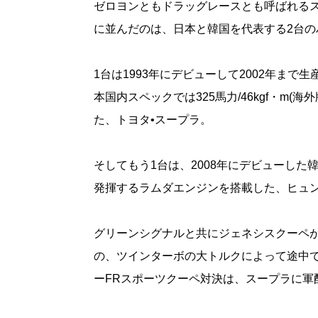
ゼロヨンともドラッグレースとも呼ばれる
に並んだのは、日本と韓国を代表する2台の
1台は1993年にデビューして2002年まで
本国内スペックでは325馬力/46kgf・m(
た、トヨタ•スープラ。
そしてもう1台は、2008年にデビューした韓国
発揮するラムダエンジンを搭載した、ヒュン
グリーンシグナルと共にジェネシスクーペ
の、ツインターボの大トルクによって途中
ーFRスポーツクーペ対決は、スープラに軍