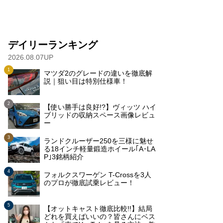
デイリーランキング
2026.08.07UP
マツダ2のグレードの違いを徹底解
説｜狙い目は特別仕様車！
【使い勝手は良好!?】ヴィッツ ハイ
ブリッドの収納スペース画像レビュ
ー
ランドクルーザー250を三様に魅せ
る18インチ軽量鍛造ホイール｢A･LA
P｣3銘柄紹介
フォルクスワーゲン T-Crossを3人
のプロが徹底試乗レビュー！
【オットキャスト徹底比較!!】結局
どれを買えばいいの？皆さんにベス