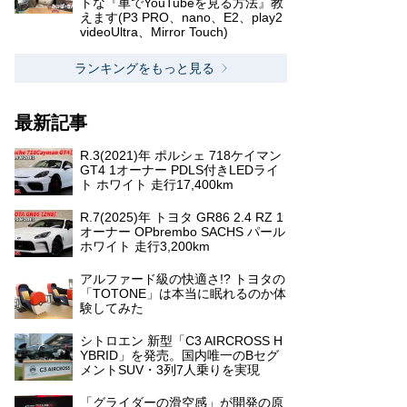
トな『車でYouTubeを見る方法』教
えます(P3 PRO、nano、E2、play2
videoUltra、Mirror Touch)
ランキングをもっと見る
最新記事
R.3(2021)年 ポルシェ 718ケイマン
GT4 1オーナー PDLS付きLEDライ
ト ホワイト 走行17,400km
R.7(2025)年 トヨタ GR86 2.4 RZ 1
オーナー OPbrembo SACHS パール
ホワイト 走行3,200km
アルファード級の快適さ!? トヨタの
「TOTONE」は本当に眠れるのか体
験してみた
シトロエン 新型「C3 AIRCROSS H
YBRID」を発売。国内唯一のBセグ
メントSUV・3列7人乗りを実現
「グライダーの滑空感」が開発の原