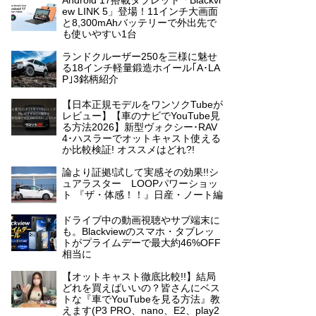
Android 17搭載タブレット「Blackvi
ew LINK 5」登場！11インチ大画面
と8,300mAhバッテリーで外出先で
も使いやすい1台
ランドクルーザー250を三様に魅せ
る18インチ軽量鍛造ホイール｢A･LA
P｣3銘柄紹介
【日本正規モデルをワンソクTubeが
レビュー】【車のナビでYouTube見
る方法2026】新型ヴォクシー･RAV
4･ハスラーでオットキャスト使える
か比較検証! オススメはどれ?!
論より証拠!試して実感その効果!!シ
ュアラスター LOOPパワーショッ
ト 『ザ・体感！！』日産・ノート編
ドライブ中の動画視聴やサブ端末に
も。Blackviewのスマホ・タブレッ
トがプライムデーで最大約46%OFF
相当に
【オットキャスト徹底比較!!】結局
どれを買えばいいの？皆さんにベス
トな『車でYouTubeを見る方法』教
えます(P3 PRO、nano、E2、play2