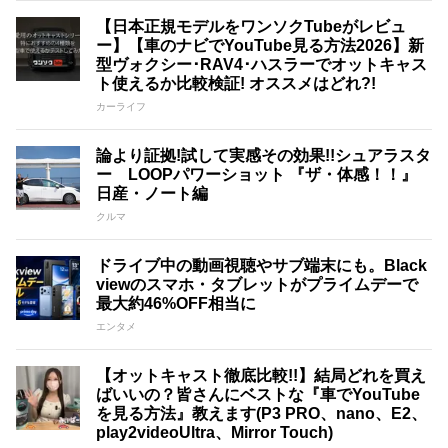
【日本正規モデルをワンソクTubeがレビュ
ー】【車のナビでYouTube見る方法2026】新
型ヴォクシー･RAV4･ハスラーでオットキャス
ト使えるか比較検証! オススメはどれ?!
カーライフ
論より証拠!試して実感その効果!!シュアラスタ
ー LOOPパワーショット 『ザ・体感！！』
日産・ノート編
クルマ
ドライブ中の動画視聴やサブ端末にも。Black
viewのスマホ・タブレットがプライムデーで
最大約46%OFF相当に
エンタメ
【オットキャスト徹底比較!!】結局どれを買え
ばいいの？皆さんにベストな『車でYouTube
を見る方法』教えます(P3 PRO、nano、E2、
play2videoUltra、Mirror Touch)