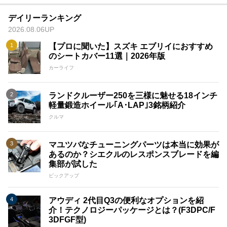
デイリーランキング
2026.08.06UP
【プロに聞いた】スズキ エブリイにおすすめ
のシートカバー11選｜2026年版
カーライフ
ランドクルーザー250を三様に魅せる18インチ
軽量鍛造ホイール｢A･LAP｣3銘柄紹介
クルマ
マユツバなチューニングパーツは本当に効果が
あるのか？シエクルのレスポンスブレードを編
集部が試した
ピックアップ
アウディ 2代目Q3の便利なオプションを紹
介！テクノロジーパッケージとは？(F3DPC/F
3DFGF型)