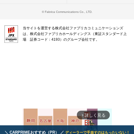
© Fabrica Communications Co., LTD.
当サイトを運営する株式会社ファブリカコミュニケーションズ
は、株式会社ファブリカホールディングス（東証スタンダード上
場 証券コード：4193）のグループ会社です。
詳しく見る
arrow_forward_ios
＼ CARPRIMEおすすめ（PR） ／
ディーラーで手放すのはもったいない！