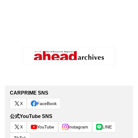
CARPRIME SNS
X
FaceBook
公式YouTube SNS
X
YouTube
Instagram
LINE
TikTok