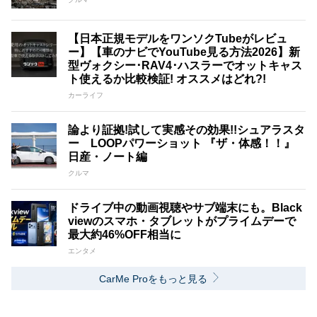
【日本正規モデルをワンソクTubeがレビュ
ー】【車のナビでYouTube見る方法2026】新
型ヴォクシー･RAV4･ハスラーでオットキャス
ト使えるか比較検証! オススメはどれ?!
カーライフ
論より証拠!試して実感その効果!!シュアラスタ
ー LOOPパワーショット 『ザ・体感！！』
日産・ノート編
クルマ
ドライブ中の動画視聴やサブ端末にも。Black
viewのスマホ・タブレットがプライムデーで
最大約46%OFF相当に
エンタメ
CarMe Proをもっと見る