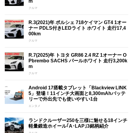
m
クルマ
R.3(2021)年 ポルシェ 718ケイマン GT4 1オー
ナー PDLS付きLEDライト ホワイト 走行17,4
00km
クルマ
R.7(2025)年 トヨタ GR86 2.4 RZ 1オーナー O
Pbrembo SACHS パールホワイト 走行3,200k
m
クルマ
Android 17搭載タブレット「Blackview LINK
5」登場！11インチ大画面と8,300mAhバッテ
リーで外出先でも使いやすい1台
エンタメ
ランドクルーザー250を三様に魅せる18インチ
軽量鍛造ホイール｢A･LAP｣3銘柄紹介
クルマ