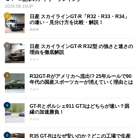
2026.08.10UP
日産 スカイラインGT-R「R32・R33・R34」
の違い・見分け方を比較・解説！
国産車
日産 スカイラインGT-R R32型 の強さと速さの
理由を徹底解説
クルマ
R32GT-Rがアメリカへ流出!? 25年ルールで90
年代の国産スポーツカーが消えていく理由とは
クルマ
GT-Rとポルシェ911 GT3はどちらが速い？因
縁の加速勝負！
クルマ
R35 GT-Rはなぜ安いのか？どこの工場で生産