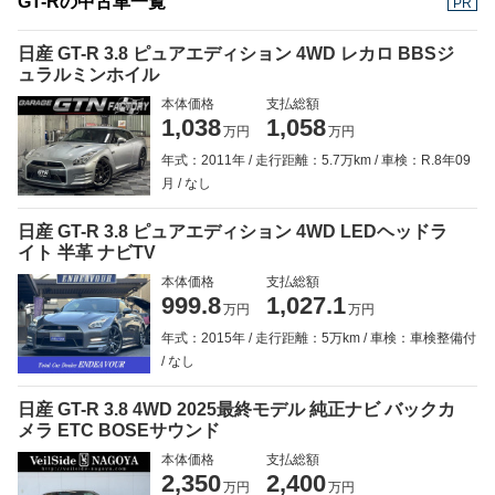
GT-Rの中古車一覧
PR
日産 GT-R 3.8 ピュアエディション 4WD レカロ BBSジ
ュラルミンホイル
本体価格
支払総額
1,038
1,058
万円
万円
年式：2011年
走行距離：5.7万km
車検：R.8年09
月
なし
日産 GT-R 3.8 ピュアエディション 4WD LEDヘッドラ
イト 半革 ナビTV
本体価格
支払総額
999.8
1,027.1
万円
万円
年式：2015年
走行距離：5万km
車検：車検整備付
なし
日産 GT-R 3.8 4WD 2025最終モデル 純正ナビ バックカ
メラ ETC BOSEサウンド
本体価格
支払総額
2,350
2,400
万円
万円