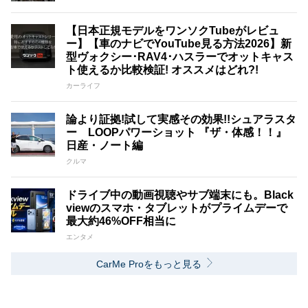
【日本正規モデルをワンソクTubeがレビュ
ー】【車のナビでYouTube見る方法2026】新
型ヴォクシー･RAV4･ハスラーでオットキャス
ト使えるか比較検証! オススメはどれ?!
カーライフ
論より証拠!試して実感その効果!!シュアラスタ
ー LOOPパワーショット 『ザ・体感！！』
日産・ノート編
クルマ
ドライブ中の動画視聴やサブ端末にも。Black
viewのスマホ・タブレットがプライムデーで
最大約46%OFF相当に
エンタメ
CarMe Proをもっと見る