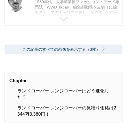
1980年代、大学卒業後ファッション・モード専
門誌「WWD Japan」編集部勤務を皮切りに編
集者としてのキャリアを積む。その後、90年〜
2000年代、中堅出版社ダイヤモンド社の自動車
専門誌・副編集長に就く。以降、男性ライフス
タイル誌「Straight’」（扶桑社）など複数の男
性誌編集長を歴任し独立、フリーランスのエデ
ィターに、現職。著書に「シングルモルトの愉
しみ方」（学習研究社）がある。
この記事のすべての画像を表示する（3枚）
Chapter
ランドローバー レンジローバーはどう進化し
た？
ランドローバー レンジローバーの見積り価格は2,
344万8,380円！