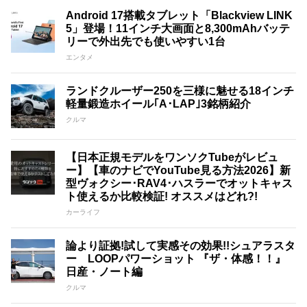
Android 17搭載タブレット「Blackview LINK
5」登場！11インチ大画面と8,300mAhバッテ
リーで外出先でも使いやすい1台
エンタメ
ランドクルーザー250を三様に魅せる18インチ
軽量鍛造ホイール｢A･LAP｣3銘柄紹介
クルマ
【日本正規モデルをワンソクTubeがレビュ
ー】【車のナビでYouTube見る方法2026】新
型ヴォクシー･RAV4･ハスラーでオットキャス
ト使えるか比較検証! オススメはどれ?!
カーライフ
論より証拠!試して実感その効果!!シュアラスタ
ー LOOPパワーショット 『ザ・体感！！』
日産・ノート編
クルマ