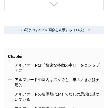
外モーターショー取材を実施。レース経験あ
り。毎月1回のSA/PAの食べ歩き取材を10年ほ
ど継続中。日本自動車ジャーナリスト協会（AJ
AJ）会員 自動車技術会会員 環境社会検定試
験（ECO検定）
この記事のすべての画像を表示する（11枚）
Chapter
アルファードは「快適な移動の幸せ」をコンセプ
トに
アルファードの室内は広々でも、車の大きさは実
用的
アルファードの装備類はおもてなしの思想に基づ
いている