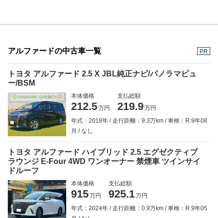
アルファードの中古車一覧
PR
トヨタ アルファード 2.5 X JBL純正ナビ/パノラマビュ
ー/BSM
本体価格
支払総額
212.5
219.9
万円
万円
年式：2018年
走行距離：9.3万km
車検：R.9年08
月
なし
トヨタ アルファード ハイブリッド 2.5 エグゼクティブ
ラウンジ E-Four 4WD ワンオーナー 禁煙車 ツインサイ
ドルーフ
本体価格
支払総額
915
925.1
万円
万円
年式：2024年
走行距離：0.9万km
車検：R.9年05