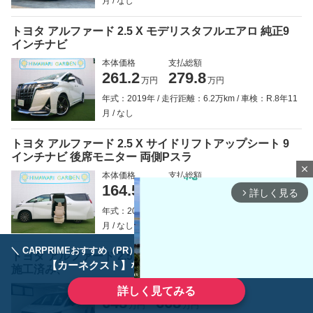
月
なし
トヨタ アルファード 2.5 X モデリスタフルエアロ 純正9
インチナビ
本体価格
支払総額
261.2
279.8
万円
万円
年式：2019年
走行距離：6.2万km
車検：R.8年11
月
なし
トヨタ アルファード 2.5 X サイドリフトアップシート 9
インチナビ 後席モニター 両側Pスラ
close
本体価格
支払総額
164.5
189.8
詳しく見る
万円
万円
arrow_forward_ios
年式：2016年
走行距離：7.1万km
車検：R.9年10
月
なし
＼ CARPRIMEおすすめ（PR） ／
ディーラーで手放すのはもったいない！
トヨタ アルファード 2.5 Z 2年車検付き、コーティング
【カーネクスト】ならどんなクルマも高価買取
施工済み、
本体価格
支払総額
詳しく見てみる
648
668
万円
万円