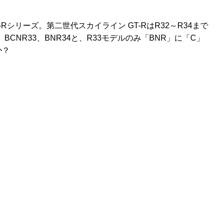
Rシリーズ。第二世代スカイライン GT-RはR32～R34まで
CNR33、BNR34と、R33モデルのみ「BNR」に「C」
か？