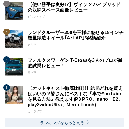
【使い勝手は良好!?】ヴィッツ ハイブリッド
の収納スペース画像レビュー
ピックアップ
ランドクルーザー250を三様に魅せる18インチ
軽量鍛造ホイール｢A･LAP｣3銘柄紹介
クルマ
フォルクスワーゲン T-Crossを3人のプロが徹
底試乗レビュー！
輸入車
【オットキャスト徹底比較!!】結局どれを買え
ばいいの？皆さんにベストな『車でYouTube
を見る方法』教えます(P3 PRO、nano、E2、
play2videoUltra、Mirror Touch)
カーライフ
ランキングをもっと見る