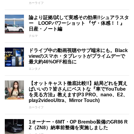
カーライフ
論より証拠!試して実感その効果!!シュアラスタ
ー LOOPパワーショット 『ザ・体感！！』
日産・ノート編
クルマ
ドライブ中の動画視聴やサブ端末にも。Black
viewのスマホ・タブレットがプライムデーで
最大約46%OFF相当に
エンタメ
【オットキャスト徹底比較!!】結局どれを買え
ばいいの？皆さんにベストな『車でYouTube
を見る方法』教えます(P3 PRO、nano、E2、
play2videoUltra、Mirror Touch)
カーライフ
1オーナー・6MT・OP Brembo装備のGR86 R
Z（ZN8）納車前整備を実施しました