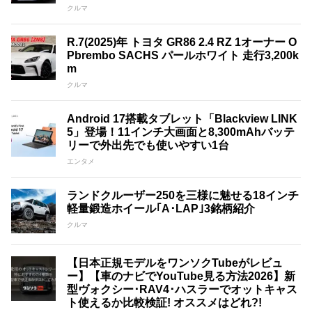
クルマ
R.7(2025)年 トヨタ GR86 2.4 RZ 1オーナー O
Pbrembo SACHS パールホワイト 走行3,200k
m
クルマ
Android 17搭載タブレット「Blackview LINK
5」登場！11インチ大画面と8,300mAhバッテ
リーで外出先でも使いやすい1台
エンタメ
ランドクルーザー250を三様に魅せる18インチ
軽量鍛造ホイール｢A･LAP｣3銘柄紹介
クルマ
【日本正規モデルをワンソクTubeがレビュ
ー】【車のナビでYouTube見る方法2026】新
型ヴォクシー･RAV4･ハスラーでオットキャス
ト使えるか比較検証! オススメはどれ?!