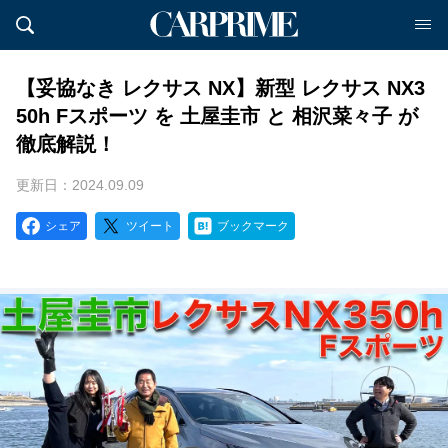
【妥協なき レクサス NX】新型 レクサス NX3
50h Fスポーツ を 土屋圭市 と 相沢菜々子 が
徹底解説！
更新日：2024.09.09
シェア
ツイート
ブックマーク