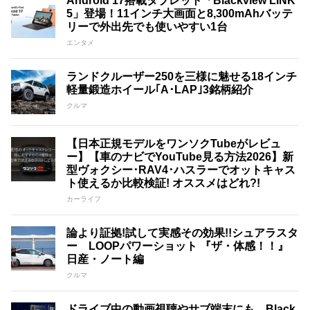
Android 17搭載タブレット「Blackview LINK
5」登場！11インチ大画面と8,300mAhバッテ
リーで外出先でも使いやすい1台
エンタメ
ランドクルーザー250を三様に魅せる18インチ
軽量鍛造ホイール｢A･LAP｣3銘柄紹介
クルマ
【日本正規モデルをワンソクTubeがレビュ
ー】【車のナビでYouTube見る方法2026】新
型ヴォクシー･RAV4･ハスラーでオットキャス
ト使えるか比較検証! オススメはどれ?!
カーライフ
論より証拠!試して実感その効果!!シュアラスタ
ー LOOPパワーショット 『ザ・体感！！』
日産・ノート編
クルマ
ドライブ中の動画視聴やサブ端末にも。Black