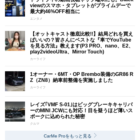
viewのスマホ・タブレットがプライムデーで
最大約46%OFF相当に
エンタメ
【オットキャスト徹底比較!!】結局どれを買え
ばいいの？皆さんにベストな『車でYouTube
を見る方法』教えます(P3 PRO、nano、E2、
play2videoUltra、Mirror Touch)
カーライフ
1オーナー・6MT・OP Brembo装備のGR86 R
Z（ZN8）納車前整備を実施しました
カーライフ
レイズ｢VMF S-01｣はビッグブレーキキャリパ
ーのMINI JCWにも対応！目を疑うほど薄いス
ポークに込められた秘密
クルマ
CarMe Proをもっと見る