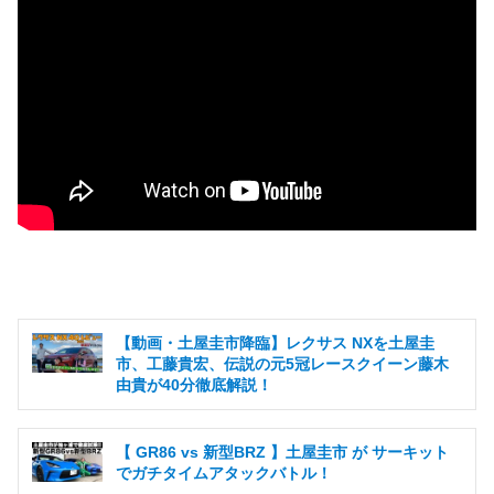
【動画・土屋圭市降臨】レクサス NXを土屋圭
市、工藤貴宏、伝説の元5冠レースクイーン藤木
由貴が40分徹底解説！
【 GR86 vs 新型BRZ 】土屋圭市 が サーキット
でガチタイムアタックバトル！