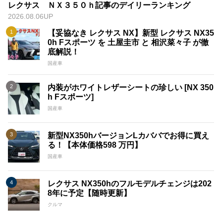
レクサス ＮＸ３５０ｈ記事のデイリーランキング
2026.08.06UP
【妥協なき レクサス NX】新型 レクサス NX35
0h Fスポーツ を 土屋圭市 と 相沢菜々子 が徹
底解説！
国産車
内装がホワイトレザーシートの珍しい [NX 350
h Fスポーツ]
国産車
新型NX350hバージョンLカババでお得に買え
る！【本体価格598 万円】
国産車
レクサス NX350hのフルモデルチェンジは202
8年に予定【随時更新】
クルマ