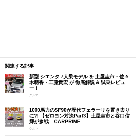
関連する記事
新型 シエンタ 7人乗モデル を 土屋圭市・佐々
木萌香・工藤貴宏 が 徹底解説 & 試乗レビュ
ー！
クルマ
1000馬力のSF90が歴代フェラーリを置き去り
に?! 【ゼロヨン対決Part3】土屋圭市と谷口信
輝が参戦 │ CARPRIME
クルマ