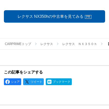
レクサス NX350hの中古車を見てみる
PR
CARPRIMEトップ
レクサス
レクサス ＮＸ３５０ｈ
【
この記事をシェアする
シェア
ツイート
ブックマーク