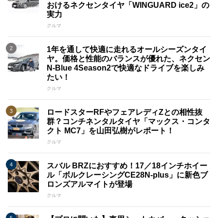
おけるネクセンタイヤ「WINGUARD ice2」の
実力
クルマ
1年を通して快適に走れるオールシーズンタイ
ヤ。価格と性能のバランスが優れた、ネクセン
N-Blue 4Season2で快適なドライブを楽しみ
たい！
クルマ
ロードスターRFやフェアレディZとの相性抜
群？コンチネンタルタイヤ「マックス・コンタ
クト MC7」を山田弘樹がレポート！
クルマ
スバル BRZにおすすめ！17／18インチホイー
ル「ボルクレーシングCE28N-plus」に新色ブ
ロンズアルマイトが登場
クルマ