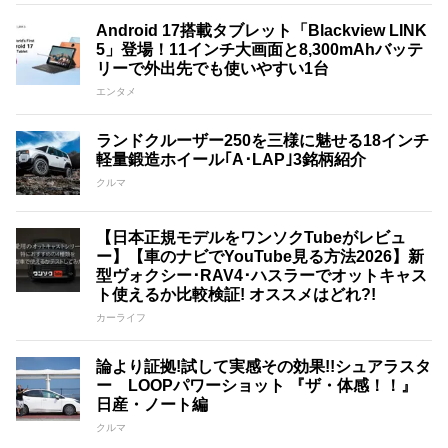
Android 17搭載タブレット「Blackview LINK
5」登場！11インチ大画面と8,300mAhバッテ
リーで外出先でも使いやすい1台
エンタメ
ランドクルーザー250を三様に魅せる18インチ
軽量鍛造ホイール｢A･LAP｣3銘柄紹介
クルマ
【日本正規モデルをワンソクTubeがレビュ
ー】【車のナビでYouTube見る方法2026】新
型ヴォクシー･RAV4･ハスラーでオットキャス
ト使えるか比較検証! オススメはどれ?!
カーライフ
論より証拠!試して実感その効果!!シュアラスタ
ー LOOPパワーショット 『ザ・体感！！』
日産・ノート編
クルマ