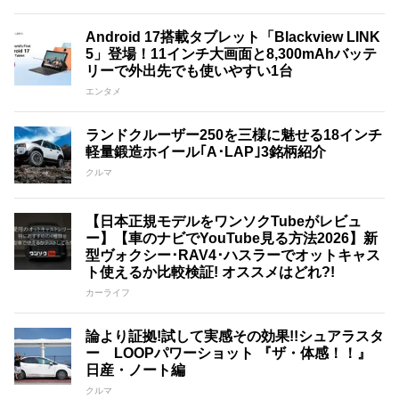
Android 17搭載タブレット「Blackview LINK
5」登場！11インチ大画面と8,300mAhバッテ
リーで外出先でも使いやすい1台
エンタメ
ランドクルーザー250を三様に魅せる18インチ
軽量鍛造ホイール｢A･LAP｣3銘柄紹介
クルマ
【日本正規モデルをワンソクTubeがレビュ
ー】【車のナビでYouTube見る方法2026】新
型ヴォクシー･RAV4･ハスラーでオットキャス
ト使えるか比較検証! オススメはどれ?!
カーライフ
論より証拠!試して実感その効果!!シュアラスタ
ー LOOPパワーショット 『ザ・体感！！』
日産・ノート編
クルマ