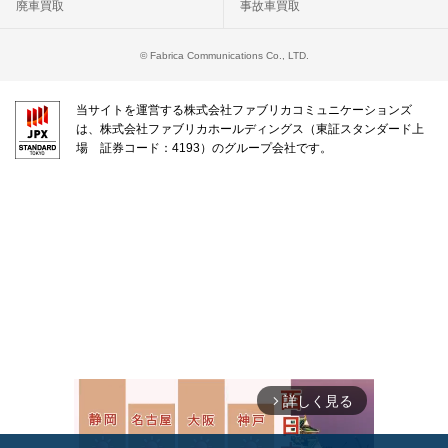
廃車買取
事故車買取
© Fabrica Communications Co., LTD.
当サイトを運営する株式会社ファブリカコミュニケーションズ
は、株式会社ファブリカホールディングス（東証スタンダード上
場 証券コード：4193）のグループ会社です。
詳しく見る
arrow_forward_ios