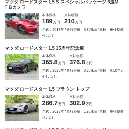
マツダ ロードスター 1.5 S スペシャルパッケージ 6速M
T Bカメラ
本体価格
支払総額
189
210
万円
万円
年式：2017年
走行距離：6.8万km
車検：車検整備
付
なし
マツダ ロードスター 1.5 35周年記念車
本体価格
支払総額
365.8
376.8
万円
万円
年式：2025年
走行距離：0.2万km
車検：R.10年0
4月
なし
マツダ ロードスター 1.5 ブラウン トップ
本体価格
支払総額
286.7
302.9
万円
万円
年式：2023年
走行距離：1.9万km
車検：車検整備
付
なし