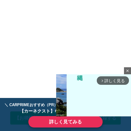
close
詳しく見る
arrow_forward_ios
＼ CARPRIMEおすすめ（PR） ／
ディーラーで手放すのはもったいない！
【カーネクスト】ならどんなクルマも高価買取
【お得情報あり】CARPRIMEのLINEに登録する
詳しく見てみる