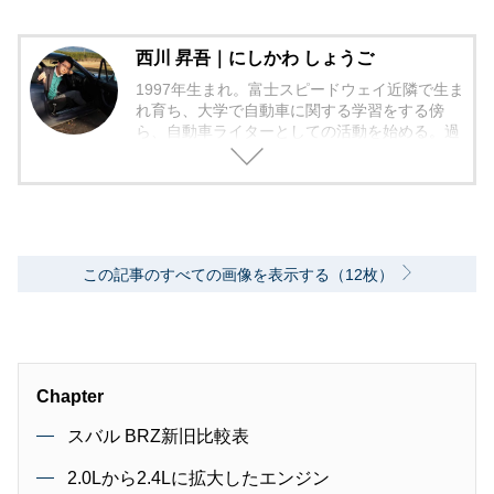
西川 昇吾｜にしかわ しょうご
1997年生まれ。富士スピードウェイ近隣で生ま
れ育ち、大学で自動車に関する学習をする傍
ら、自動車ライターとしての活動を始める。過
去にはコミュニティFMのモータースポーツコ
ーナーにてレギュラー出演経験あり。「書くこ
と、喋ることで自動車やモータースポーツの面
白さを伝える」を目標とし、様々なジャンルの
ライティングや企画に挑戦中。
この記事のすべての画像を表示する（12枚）
Chapter
スバル BRZ新旧比較表
2.0Lから2.4Lに拡大したエンジン