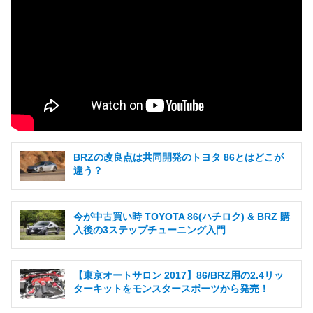
BRZの改良点は共同開発のトヨタ 86とはどこが
違う？
今が中古買い時 TOYOTA 86(ハチロク) & BRZ 購
入後の3ステップチューニング入門
【東京オートサロン 2017】86/BRZ用の2.4リッ
ターキットをモンスタースポーツから発売！