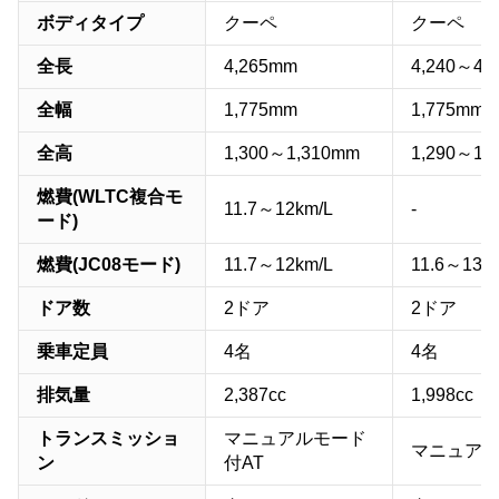
ボディタイプ
クーペ
クーペ
全長
4,265mm
4,240～4,
全幅
1,775mm
1,775mm
全高
1,300～1,310mm
1,290～1,
燃費(WLTC複合モ
11.7～12km/L
-
ード)
燃費(JC08モード)
11.7～12km/L
11.6～13.4
ドア数
2ドア
2ドア
乗車定員
4名
4名
排気量
2,387cc
1,998cc
トランスミッショ
マニュアルモード
マニュア
ン
付AT